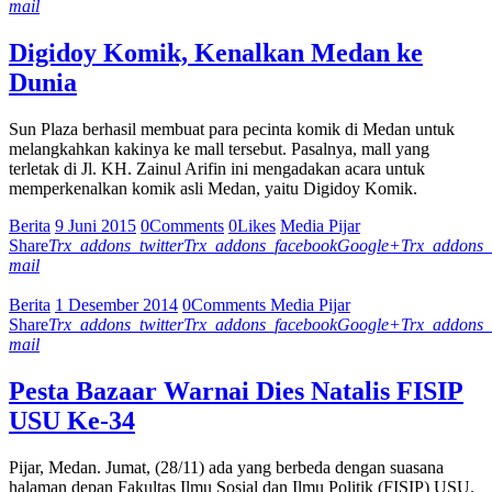
mail
Digidoy Komik, Kenalkan Medan ke
Dunia
Sun Plaza berhasil membuat para pecinta komik di Medan untuk
melangkahkan kakinya ke mall tersebut. Pasalnya, mall yang
terletak di Jl. KH. Zainul Arifin ini mengadakan acara untuk
memperkenalkan komik asli Medan, yaitu Digidoy Komik.
Berita
9 Juni 2015
0
Comments
0
Likes
Media Pijar
Share
Trx_addons_twitter
Trx_addons_facebook
Google+
Trx_addons_
mail
Berita
1 Desember 2014
0
Comments
Media Pijar
Share
Trx_addons_twitter
Trx_addons_facebook
Google+
Trx_addons_
mail
Pesta Bazaar Warnai Dies Natalis FISIP
USU Ke-34
Pijar, Medan. Jumat, (28/11) ada yang berbeda dengan suasana
halaman depan Fakultas Ilmu Sosial dan Ilmu Politik (FISIP) USU.