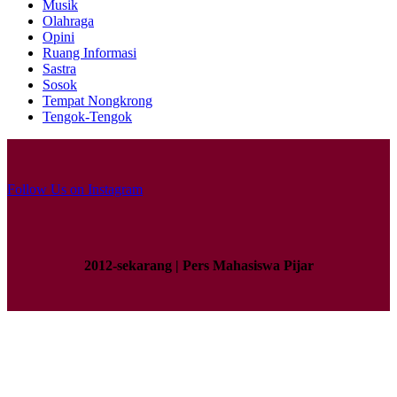
Musik
Olahraga
Opini
Ruang Informasi
Sastra
Sosok
Tempat Nongkrong
Tengok-Tengok
Follow Us on Instagram
2012-sekarang | Pers Mahasiswa Pijar