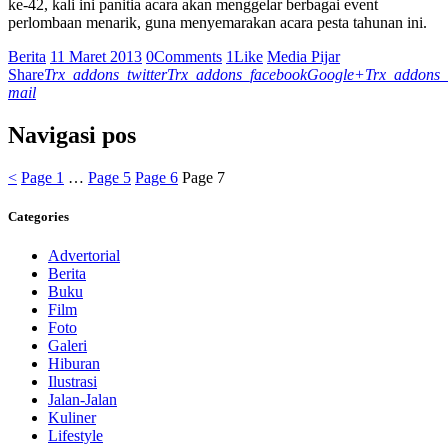
ke-42, kali ini panitia acara akan menggelar berbagai event
perlombaan menarik, guna menyemarakan acara pesta tahunan ini.
Berita
11 Maret 2013
0
Comments
1
Like
Media Pijar
Share
Trx_addons_twitter
Trx_addons_facebook
Google+
Trx_addons_
mail
Navigasi pos
<
Page
1
…
Page
5
Page
6
Page
7
Categories
Advertorial
Berita
Buku
Film
Foto
Galeri
Hiburan
Ilustrasi
Jalan-Jalan
Kuliner
Lifestyle