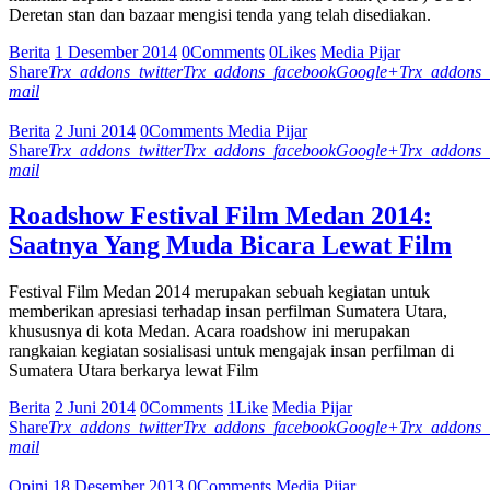
Deretan stan dan bazaar mengisi tenda yang telah disediakan.
Berita
1 Desember 2014
0
Comments
0
Likes
Media Pijar
Share
Trx_addons_twitter
Trx_addons_facebook
Google+
Trx_addons_
mail
Berita
2 Juni 2014
0
Comments
Media Pijar
Share
Trx_addons_twitter
Trx_addons_facebook
Google+
Trx_addons_
mail
Roadshow Festival Film Medan 2014:
Saatnya Yang Muda Bicara Lewat Film
Festival Film Medan 2014 merupakan sebuah kegiatan untuk
memberikan apresiasi terhadap insan perfilman Sumatera Utara,
khususnya di kota Medan. Acara roadshow ini merupakan
rangkaian kegiatan sosialisasi untuk mengajak insan perfilman di
Sumatera Utara berkarya lewat Film
Berita
2 Juni 2014
0
Comments
1
Like
Media Pijar
Share
Trx_addons_twitter
Trx_addons_facebook
Google+
Trx_addons_
mail
Opini
18 Desember 2013
0
Comments
Media Pijar