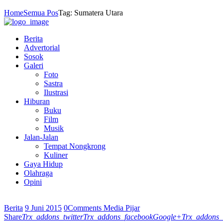
Home
Semua Pos
Tag: Sumatera Utara
Berita
Advertorial
Sosok
Galeri
Foto
Sastra
Ilustrasi
Hiburan
Buku
Film
Musik
Jalan-Jalan
Tempat Nongkrong
Kuliner
Gaya Hidup
Olahraga
Opini
Berita
9 Juni 2015
0
Comments
Media Pijar
Share
Trx_addons_twitter
Trx_addons_facebook
Google+
Trx_addons_