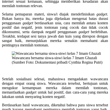
internet sesuai kemauan, sehingga memberikan kesadaran akan
memilah tontonan relevan.
Selama pemaparan materi, siswa/i diajak mendefinisikan
gadget
.
Bukan hanya itu, mereka juga dijelaskan mengenai batas durasi
penggunaan
gadget
berdasarkan usia, cara memilah antara konten
positif dan negatif, jenis tontonan yang cocok dan tidak cocok
dikonsumsi, serta dampak negatif penggunaan
gadget
berlebihan.
Terakhir, terdapat sesi tanya jawab dan kuis yang direspon dengan
sangat baik, menunjukkan mereka semakin memahami akan
pentingnya memilah tontonan.
Wawancara bersama siswa-siswi kelas 7 Imam Ghazali
(Sumber Foto: Dokumentasi pribadi Cynthia Regina Putri)
Setelah sosialisasi selesai, mahasiswa mengadakan wawancara
dengan empat orang siswa. Wawancara tersebut, bertujuan untuk
mengukur kemampuan mereka dalam memilah tontonan,
memanfaatkan
gadget
untuk hal positif, dan cara-cara yang mereka
lakukan untuk menyaring konten negatif.
Berdasarkan hasil wawancara, diketahui bahwa para siswa tersebut
masih kurang memahami pentingnya memilah tontonan yang baik.