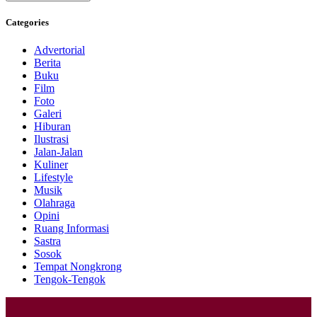
Categories
Advertorial
Berita
Buku
Film
Foto
Galeri
Hiburan
Ilustrasi
Jalan-Jalan
Kuliner
Lifestyle
Musik
Olahraga
Opini
Ruang Informasi
Sastra
Sosok
Tempat Nongkrong
Tengok-Tengok