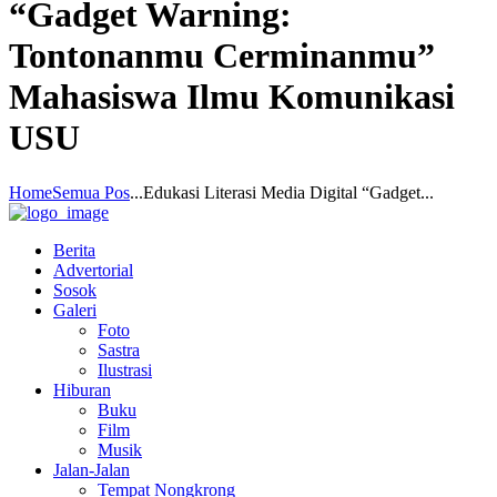
“Gadget Warning:
Tontonanmu Cerminanmu”
Mahasiswa Ilmu Komunikasi
USU
Home
Semua Pos
...
Edukasi Literasi Media Digital “Gadget...
Berita
Advertorial
Sosok
Galeri
Foto
Sastra
Ilustrasi
Hiburan
Buku
Film
Musik
Jalan-Jalan
Tempat Nongkrong