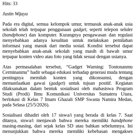
Share
Hits: 33
Justin Wijaya
Pada era digital, semua kelompok umur, termasuk anak-anak usia
sekolah telah terpapar penggunaan
gadget
, seperti telepon seluler
(
handphone
) dan komputer. Kurangnya pengawasan dan regulasi
menyebabkan adanya kesulitan untuk melakukan pemilahan
informasi yang masuk dari media sosial. Kondisi tersebut dapat
menyebabkan anak-anak sekolah yang masih di bawah umur
terpapar konten video atau foto yang tidak sesuai dengan usianya.
Atas permasalahan tersebut, “Gadget Warning: Tontonanmu
Cerminanmu” hadir sebagai edukasi terhadap generasi muda tentang
pentingnya memilah konten yang dikonsumsi, dengan
memanfaatkan gawai (
gadget
) untuk tujuan positif. Kegiatan
dilaksanakan dalam bentuk sosialisasi oleh mahasiswa Program
Studi (Prodi) Ilmu Komunikasi Universitas Sumatera Utara,
berlokasi di Kelas 7 Imam Ghazali SMP Swasta Namira Medan,
pada Selasa (25/5/2026).
Sosialisasi dihadiri oleh 17 siswa/i yang berada di kelas 7. Saat
ditanya, siswa/i menjawab bahwa mereka memiliki
handphone
masing-masing, dari sejak kelas SD atau bahkan sebelumnya. Ini
menunjukkan bahwa mereka memiliki kebebasan mengakses