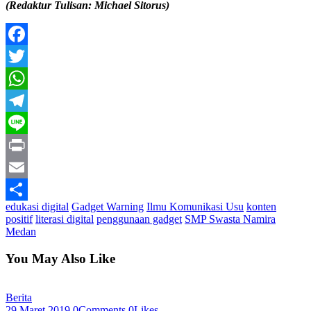
(Redaktur Tulisan: Michael Sitorus)
Facebook
Twitter
WhatsApp
Telegram
Line
Print
Email
edukasi digital
Gadget Warning
Ilmu Komunikasi Usu
konten
Share
positif
literasi digital
penggunaan gadget
SMP Swasta Namira
Medan
You May Also Like
Berita
29 Maret 2019
0
Comments
0
Likes