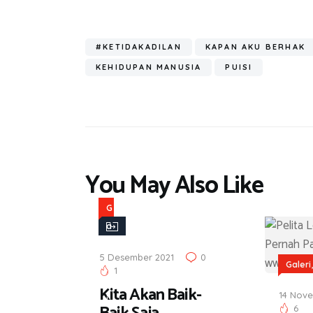
ce
wi
h
el
n
in
m
b
tt
at
e
e
t
ail
o
er
s
gr
#KETIDAKADILAN
KAPAN AKU BERHAK
ok
A
a
KEHIDUPAN MANUSIA
PUISI
p
m
p
You May Also Like
G
a
l
5 Desember 2021
0
e
Galeri
1
r
Kita Akan Baik-
14 Nov
i
6