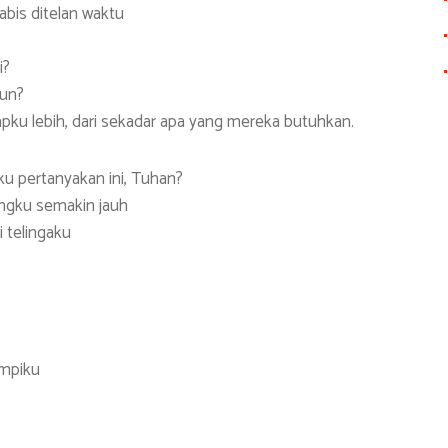
bis ditelan waktu
i?
pun?
ku lebih, dari sekadar apa yang mereka butuhkan.
ku pertanyakan ini, Tuhan?
ngku semakin jauh
 telingaku
impiku
S