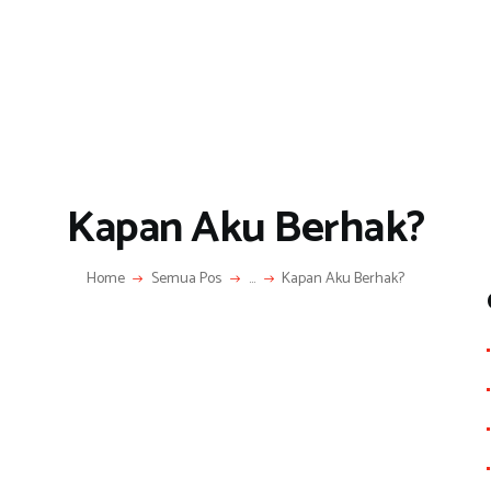
Kapan Aku Berhak?
Home
Semua Pos
...
Kapan Aku Berhak?
S
h
ar