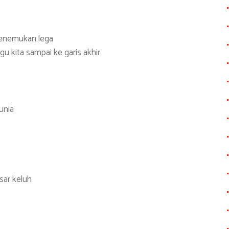
e
 menemukan lega
u kita sampai ke garis akhir
unia
sar keluh