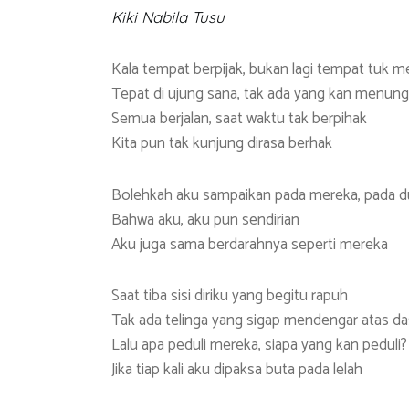
o
er
s
gr
Kiki Nabila Tusu
ok
A
a
p
m
Kala tempat berpijak, bukan lagi tempat tuk
p
Tepat di ujung sana, tak ada yang kan menungg
Semua berjalan, saat waktu tak berpihak
Kita pun tak kunjung dirasa berhak
Bolehkah aku sampaikan pada mereka, pada d
Bahwa aku, aku pun sendirian
Aku juga sama berdarahnya seperti mereka
Saat tiba sisi diriku yang begitu rapuh
Tak ada telinga yang sigap mendengar atas da
Lalu apa peduli mereka, siapa yang kan peduli?
Jika tiap kali aku dipaksa buta pada lelah