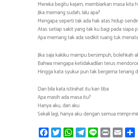
Mereka begitu kejam, membiarkan masa kita ha
Jika memang sudah, lalu apa?
Mengapa seperti tak ada hak atas hidup sendir
Atas setiap sakit yang tak ku bagi pada siapa 
Apa memang tak ada sedikit ruang tuk menatap
Jika saja kakiku mampu bersimpuh, bolehkah a
Bahwa mengapa ketidakadilan terus mendoro
Hingga kata syukur pun tak bergema tenang di
Dan bila kata istirahat itu kan tiba
Apa masih ada masa itu?
Hanya aku, dan aku
Sekali lagi, hanya aku dengan semua mimpi-m
Fa
T
W
T
Li
Pr
E