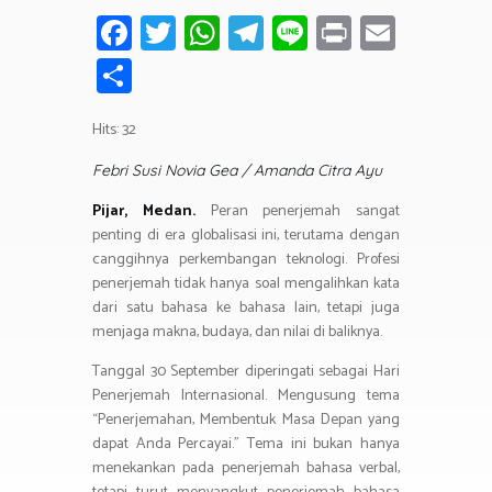
Fa
T
W
T
Li
Pr
E
ce
wi
h
el
n
in
m
S
b
tt
at
e
e
t
ail
h
o
er
s
gr
Hits: 32
ar
ok
A
a
e
Febri Susi Novia Gea / Amanda Citra Ayu
p
m
Pijar, Medan.
Peran penerjemah sangat
p
penting di era globalisasi ini, terutama dengan
canggihnya perkembangan teknologi. Profesi
penerjemah tidak hanya soal mengalihkan kata
dari satu bahasa ke bahasa lain, tetapi juga
menjaga makna, budaya, dan nilai di baliknya.
Tanggal 30 September diperingati sebagai Hari
Penerjemah Internasional. Mengusung tema
“Penerjemahan, Membentuk Masa Depan yang
dapat Anda Percayai.” Tema ini bukan hanya
menekankan pada penerjemah bahasa verbal,