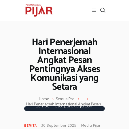
Hari Penerjemah
BERITA
ADVERTORIAL
Internasional
SOSOK
Angkat Pesan
GALERI
Pentingnya Akses
HIBURAN
Komunikasi yang
JALAN-JALAN
Setara
GAYA HIDUP
OLAHRAGA
Home
Semua Pos
...
Hari Penerjemah Internasional Angkat Pesan...
OPINI
Sumber Foto: parakerja.com
30 September 2025
Media Pijar
BERITA