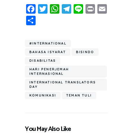
Fa
T
W
T
Li
Pr
E
ce
wi
h
el
n
in
m
S
b
tt
at
e
e
t
ail
h
o
er
s
gr
ar
ok
A
a
#INTERNATIONAL
e
p
m
BAHASA ISYARAT
BISINDO
p
DISABILITAS
HARI PENERJEMAH
INTERNASIONAL
INTERNATIONAL TRANSLATORS
DAY
KOMUNIKASI
TEMAN TULI
You May Also Like