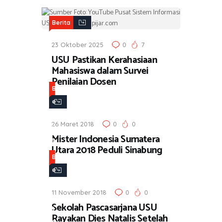
Berita
23 Oktober 2025
0
7
USU Pastikan Kerahasiaan
Mahasiswa dalam Survei
Penilaian Dosen
B
e
r
26 Maret 2018
0
0
i
Mister Indonesia Sumatera
t
Utara 2018 Peduli Sinabung
a
B
e
r
11 November 2018
0
0
i
Sekolah Pascasarjana USU
t
Rayakan Dies Natalis Setelah
a