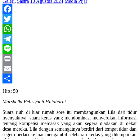
Galeri
,
Sastra
10 Agustus 2024
Media Pijar
Facebook
Twitter
WhatsApp
Telegram
Line
Print
Email
Share
Hits: 50
Marshella Febriyanti Hutabarat
Suara riuh di luar rumah sore itu membangunkan Lila dari tidur
nyenyaknya, suara keras yang mendominasi menyerukan informasi
tentang kompetisi memasak yang akan segera diadakan di dekat
desa mereka. Lila dengan semangatnya berdiri dari tempat tidur dan
segera berlari ke luar mengambil selebaran kertas yang dilemparkan