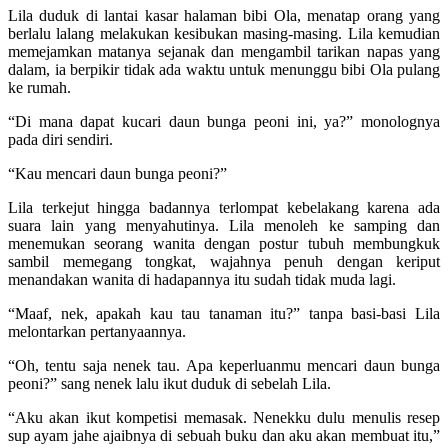
Lila duduk di lantai kasar halaman bibi Ola, menatap orang yang
berlalu lalang melakukan kesibukan masing-masing. Lila kemudian
memejamkan matanya sejanak dan mengambil tarikan napas yang
dalam, ia berpikir tidak ada waktu untuk menunggu bibi Ola pulang
ke rumah.
“Di mana dapat kucari daun bunga peoni ini, ya?” monolognya
pada diri sendiri.
“Kau mencari daun bunga peoni?”
Lila terkejut hingga badannya terlompat kebelakang karena ada
suara lain yang menyahutinya. Lila menoleh ke samping dan
menemukan seorang wanita dengan postur tubuh membungkuk
sambil memegang tongkat, wajahnya penuh dengan keriput
menandakan wanita di hadapannya itu sudah tidak muda lagi.
“Maaf, nek, apakah kau tau tanaman itu?” tanpa basi-basi Lila
melontarkan pertanyaannya.
“Oh, tentu saja nenek tau. Apa keperluanmu mencari daun bunga
peoni?” sang nenek lalu ikut duduk di sebelah Lila.
“Aku akan ikut kompetisi memasak. Nenekku dulu menulis resep
sup ayam jahe ajaibnya di sebuah buku dan aku akan membuat itu,”