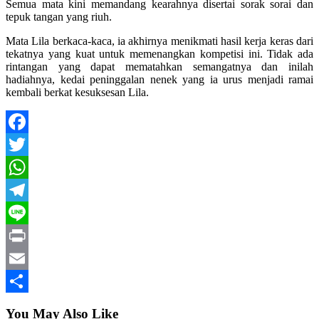
Semua mata kini memandang kearahnya disertai sorak sorai dan
tepuk tangan yang riuh.
Mata Lila berkaca-kaca, ia akhirnya menikmati hasil kerja keras dari
tekatnya yang kuat untuk memenangkan kompetisi ini. Tidak ada
rintangan yang dapat mematahkan semangatnya dan inilah
hadiahnya, kedai peninggalan nenek yang ia urus menjadi ramai
kembali berkat kesuksesan Lila.
Facebook
Twitter
WhatsApp
Telegram
Line
Print
Email
Share
You May Also Like