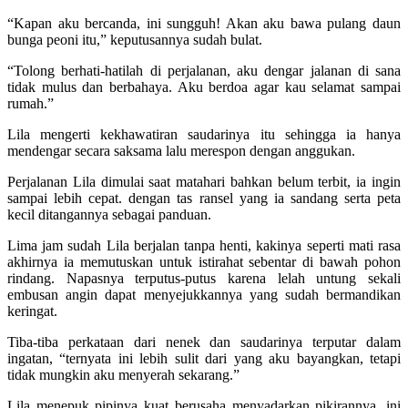
“Kapan aku bercanda, ini sungguh! Akan aku bawa pulang daun
bunga peoni itu,” keputusannya sudah bulat.
“Tolong berhati-hatilah di perjalanan, aku dengar jalanan di sana
tidak mulus dan berbahaya. Aku berdoa agar kau selamat sampai
rumah.”
Lila mengerti kekhawatiran saudarinya itu sehingga ia hanya
mendengar secara saksama lalu merespon dengan anggukan.
Perjalanan Lila dimulai saat matahari bahkan belum terbit, ia ingin
sampai lebih cepat. dengan tas ransel yang ia sandang serta peta
kecil ditangannya sebagai panduan.
Lima jam sudah Lila berjalan tanpa henti, kakinya seperti mati rasa
akhirnya ia memutuskan untuk istirahat sebentar di bawah pohon
rindang. Napasnya terputus-putus karena lelah untung sekali
embusan angin dapat menyejukkannya yang sudah bermandikan
keringat.
Tiba-tiba perkataan dari nenek dan saudarinya terputar dalam
ingatan, “ternyata ini lebih sulit dari yang aku bayangkan, tetapi
tidak mungkin aku menyerah sekarang.”
Lila menepuk pipinya kuat berusaha menyadarkan pikirannya, ini