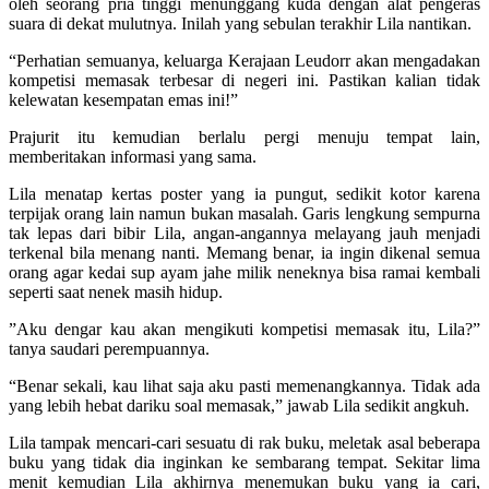
oleh seorang pria tinggi menunggang kuda dengan alat pengeras
suara di dekat mulutnya. Inilah yang sebulan terakhir Lila nantikan.
“Perhatian semuanya, keluarga Kerajaan Leudorr akan mengadakan
kompetisi memasak terbesar di negeri ini. Pastikan kalian tidak
kelewatan kesempatan emas ini!”
Prajurit itu kemudian berlalu pergi menuju tempat lain,
memberitakan informasi yang sama.
Lila menatap kertas poster yang ia pungut, sedikit kotor karena
terpijak orang lain namun bukan masalah. Garis lengkung sempurna
tak lepas dari bibir Lila, angan-angannya melayang jauh menjadi
terkenal bila menang nanti. Memang benar, ia ingin dikenal semua
orang agar kedai sup ayam jahe milik neneknya bisa ramai kembali
seperti saat nenek masih hidup.
”Aku dengar kau akan mengikuti kompetisi memasak itu, Lila?”
tanya saudari perempuannya.
“Benar sekali, kau lihat saja aku pasti memenangkannya. Tidak ada
yang lebih hebat dariku soal memasak,” jawab Lila sedikit angkuh.
Lila tampak mencari-cari sesuatu di rak buku, meletak asal beberapa
buku yang tidak dia inginkan ke sembarang tempat. Sekitar lima
menit kemudian Lila akhirnya menemukan buku yang ia cari,