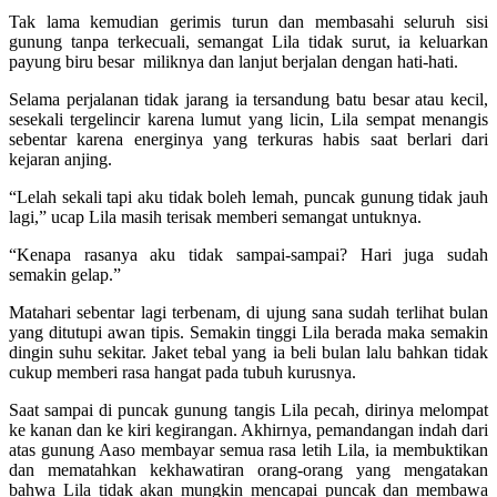
Tak lama kemudian gerimis turun dan membasahi seluruh sisi
gunung tanpa terkecuali, semangat Lila tidak surut, ia keluarkan
payung biru besar miliknya dan lanjut berjalan dengan hati-hati.
Selama perjalanan tidak jarang ia tersandung batu besar atau kecil,
sesekali tergelincir karena lumut yang licin, Lila sempat menangis
sebentar karena energinya yang terkuras habis saat berlari dari
kejaran anjing.
“Lelah sekali tapi aku tidak boleh lemah, puncak gunung tidak jauh
lagi,” ucap Lila masih terisak memberi semangat untuknya.
“Kenapa rasanya aku tidak sampai-sampai? Hari juga sudah
semakin gelap.”
Matahari sebentar lagi terbenam, di ujung sana sudah terlihat bulan
yang ditutupi awan tipis. Semakin tinggi Lila berada maka semakin
dingin suhu sekitar. Jaket tebal yang ia beli bulan lalu bahkan tidak
cukup memberi rasa hangat pada tubuh kurusnya.
Saat sampai di puncak gunung tangis Lila pecah, dirinya melompat
ke kanan dan ke kiri kegirangan. Akhirnya, pemandangan indah dari
atas gunung Aaso membayar semua rasa letih Lila, ia membuktikan
dan mematahkan kekhawatiran orang-orang yang mengatakan
bahwa Lila tidak akan mungkin mencapai puncak dan membawa