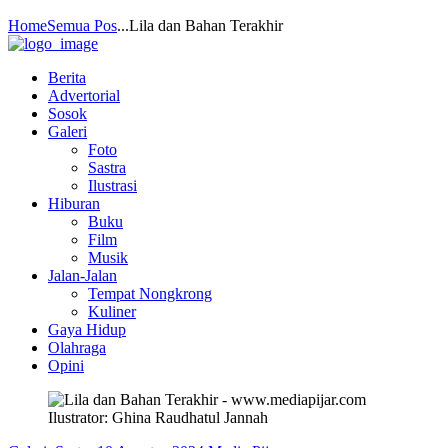
Home
Semua Pos
...
Lila dan Bahan Terakhir
Berita
Advertorial
Sosok
Galeri
Foto
Sastra
Ilustrasi
Hiburan
Buku
Film
Musik
Jalan-Jalan
Tempat Nongkrong
Kuliner
Gaya Hidup
Olahraga
Opini
Ilustrator: Ghina Raudhatul Jannah