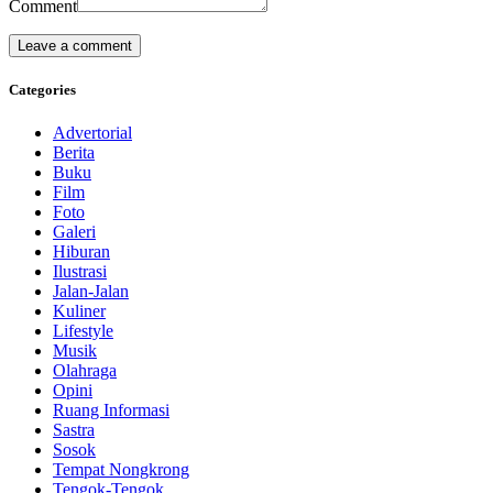
Comment
Categories
Advertorial
Berita
Buku
Film
Foto
Galeri
Hiburan
Ilustrasi
Jalan-Jalan
Kuliner
Lifestyle
Musik
Olahraga
Opini
Ruang Informasi
Sastra
Sosok
Tempat Nongkrong
Tengok-Tengok