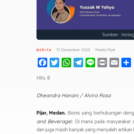
Sumber : Inst
17 Desember 2020
Media Pijar
BERITA
Fa
T
W
T
Li
Pr
E
ce
wi
h
el
n
in
m
Hits: 8
b
tt
at
e
e
t
ail
o
er
s
gr
Dheandra Hanani / Alvira Rosa
ok
A
a
p
m
Pijar, Medan.
Bisnis yang berhubungan deng
p
). Di mana pada masyarakat 
and Beverage
dan juga masih banyak yang menyalah artikan