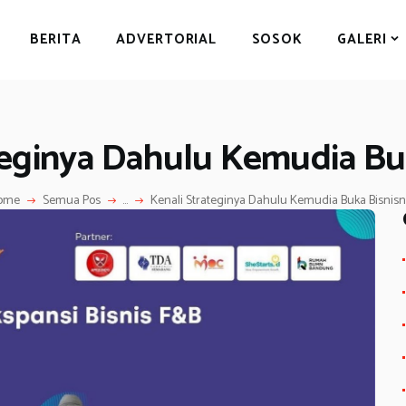
BERITA
BERITA
ADVERTORIAL
SOSOK
GALERI
ADVERTORIAL
SOSOK
GALERI
teginya Dahulu Kemudia Bu
HIBURAN
JALAN-JALAN
ome
Semua Pos
...
Kenali Strateginya Dahulu Kemudia Buka Bisnis
GAYA HIDUP
OLAHRAGA
OPINI