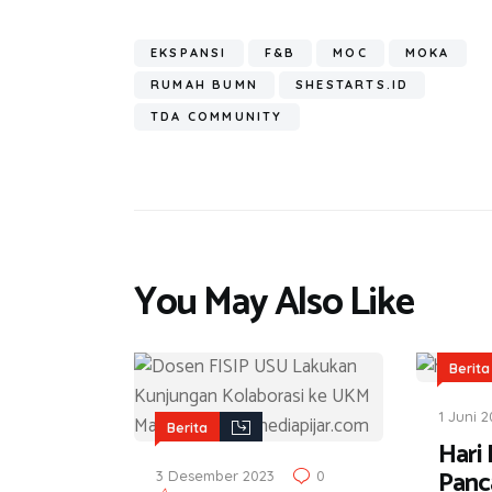
b
tt
at
e
e
t
ail
o
er
s
gr
EKSPANSI
F&B
MOC
MOKA
ok
A
a
RUMAH BUMN
SHESTARTS.ID
p
m
TDA COMMUNITY
p
You May Also Like
Berita
1 Juni 
Berita
Hari 
Panca
3 Desember 2023
0