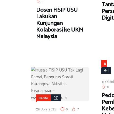
5
Tant
Dosen FISIP USU
Persa
Lakukan
Digit
Kunjungan
Kolaborasi ke UKM
Malaysia
B
e
r
11 Okto
i
6
t
Ped
a
Berita
Pemb
Keb
28 Juni 2025
0
7