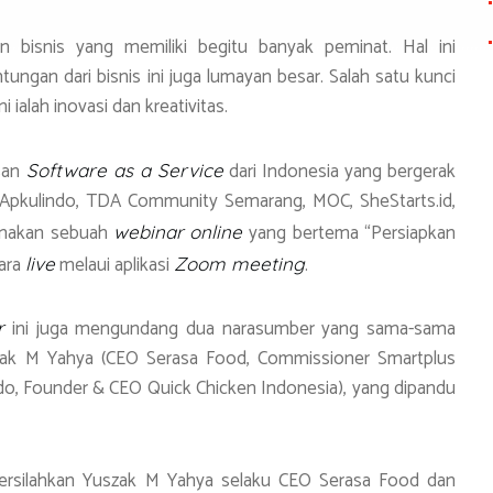
n bisnis yang memiliki begitu banyak peminat. Hal ini
ngan dari bisnis ini juga lumayan besar. Salah satu kunci
 ialah inovasi dan kreativitas.
isan
dari Indonesia yang bergerak
Software as a Service
n Apkulindo, TDA Community Semarang, MOC, SheStarts.id,
nakan sebuah
yang bertema “Persiapkan
webinar
online
cara
melaui aplikasi
.
live
Zoom meeting
ini juga mengundang dua narasumber yang sama-sama
r
szak M Yahya (CEO Serasa Food, Commissioner Smartplus
do, Founder & CEO Quick Chicken Indonesia), yang dipandu
persilahkan Yuszak M Yahya selaku CEO Serasa Food dan