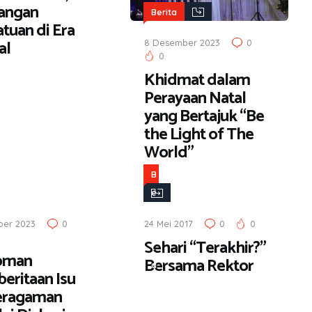
angan
Berita
tuan di Era
al
8 Desember 2023
0
0
Khidmat dalam
Perayaan Natal
yang Bertajuk “Be
the Light of The
World”
B
e
r
ber 2023
0
24 Mei 2017
0
0
i
Sehari “Terakhir?”
t
oman
Bersama Rektor
a
eritaan Isu
eragaman