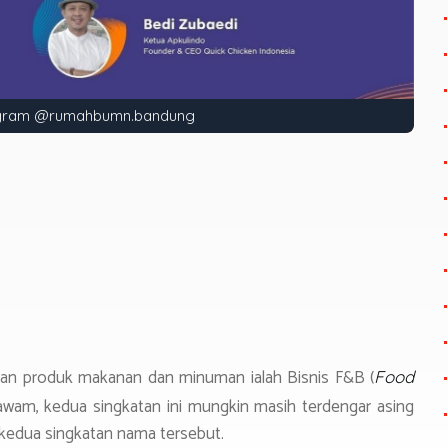
agram @rumahbumn.bandung
S
h
ar
e
an produk makanan dan minuman ialah Bisnis F&B (
Food
awam, kedua singkatan ini mungkin masih terdengar asing
 kedua singkatan nama tersebut.