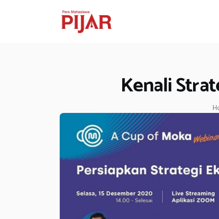
Kenali Stra
H