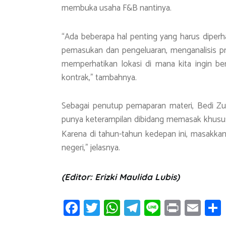
membuka usaha F&B nantinya.
“Ada beberapa hal penting yang harus diperha
pemasukan dan pengeluaran, menganalisis pro
memperhatikan lokasi di mana kita ingin ber
kontrak,” tambahnya.
Sebagai penutup pemaparan materi, Bedi Z
punya keterampilan dibidang memasak khusus
Karena di tahun-tahun kedepan ini, masakka
negeri,” jelasnya.
(Editor: Erizki Maulida Lubis)
Fa
T
W
T
Li
Pr
E
ce
wi
h
el
n
in
m