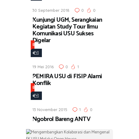
r
30 September 2018
0
0
i
Kunjungi UGM, Serangkaian
t
Kegiatan Study Tour Ilmu
a
Komunikasi USU Sukses
Digelar
B
e
r
19 Mei 2016
0
1
i
PEMIRA USU di FISIP Alami
t
Konflik
a
B
e
r
13 November 2015
1
0
i
Ngobrol Bareng ANTV
t
a