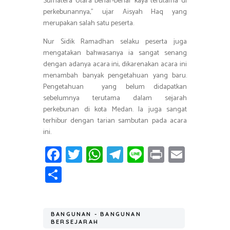
Sumatera Utara benar-benar kaya terutama di
perkebunannya,” ujar Aisyah Haq yang
merupakan salah satu peserta.
Nur Sidik Ramadhan selaku peserta juga
mengatakan bahwasanya ia sangat senang
dengan adanya acara ini, dikarenakan acara ini
menambah banyak pengetahuan yang baru.
Pengetahuan yang belum didapatkan
sebelumnya terutama dalam sejarah
perkebunan di kota Medan. Ia juga sangat
terhibur dengan tarian sambutan pada acara
ini.
Fa
T
W
T
Li
Pr
E
ce
wi
h
el
n
in
m
S
b
tt
at
e
e
t
ail
h
o
er
s
gr
ar
ok
A
a
BANGUNAN - BANGUNAN
e
BERSEJARAH