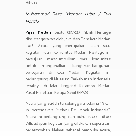
o
er
s
gr
Hits: 13
ar
ok
A
a
e
Muhammad Reza Iskandar Lubis
/
Dwi
p
m
Harizki
p
Pijar, Medan.
Sabtu (25/02), Piknik Heritage
diselenggarakan oleh Jaka dan Dara kota Medan
2016. Acara yang merupakan salah satu
kegiatan rutin komunitas Medan Heritage ini
bertujuan mengumpulkan para komunitas
untuk mengenalkan bangunan-bangunan
bersejarah di kota Medan. Kegiatan ini
berlangsung di Museum Perkebunan Indonesia
tepatnya di Jalan Brigjend Katamso, Medan
Pusat Penelitian Kelapa Sawit (PPKS).
Acara yang sudah terselenggara selama 13 kali
ini bertemakan “Melayu Deli Anak Indonesia”.
Acara ini berlangsung dari pukul 15.00 – 18.00
WIB, adapun kegiatan yang dilakukan seperti tari
persembahan Melayu sebagai pembuka acara,