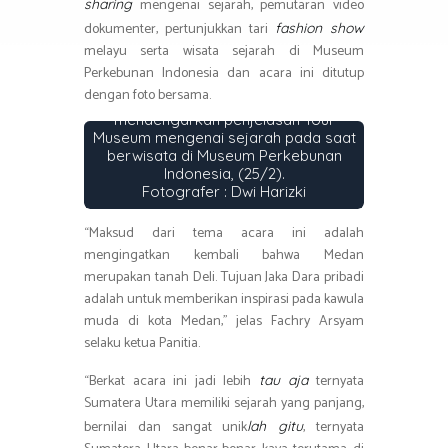
mengenai sejarah, pemutaran video
sharing
dokumenter, pertunjukkan tari
fashion show
melayu serta wisata sejarah di Museum
Perkebunan Indonesia dan acara ini ditutup
dengan foto bersama.
Peserta Piknik Heritage
mendengarkan penjelasan Tour
Museum mengenai sejarah pada saat
berwisata di Museum Perkebunan
Indonesia, (25/2).
Fotografer : Dwi Harizki
“Maksud dari tema acara ini adalah
mengingatkan kembali bahwa Medan
merupakan tanah Deli. Tujuan Jaka Dara pribadi
adalah untuk memberikan inspirasi pada kawula
muda di kota Medan,” jelas Fachry Arsyam
selaku ketua Panitia.
“Berkat acara ini jadi lebih
ternyata
tau aja
Sumatera Utara memiliki sejarah yang panjang,
bernilai dan sangat unik
, ternyata
lah gitu