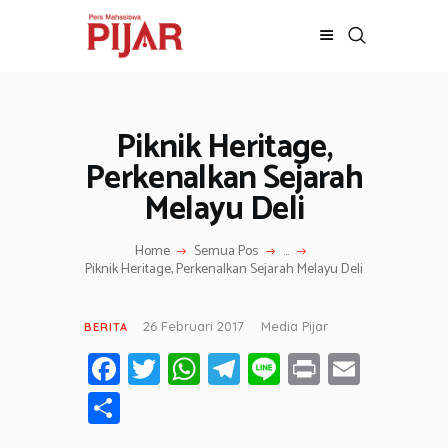
Piknik Heritage,
BERITA
ADVERTORIAL
Perkenalkan Sejarah
SOSOK
Melayu Deli
GALERI
HIBURAN
Home
Semua Pos
...
Piknik Heritage, Perkenalkan Sejarah Melayu Deli
JALAN-JALAN
GAYA HIDUP
26 Februari 2017
Media Pijar
BERITA
OLAHRAGA
Fa
T
W
T
Li
Pr
E
OPINI
ce
wi
h
el
n
in
m
S
b
tt
at
e
e
t
ail
h