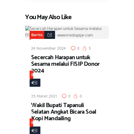
You May Also Like
Berita
24 November 2024
0
5
Secercah Harapan untuk
Sesama melalui FISIP Donor
2024
B
e
r
25 Maret 2021
0
0
i
Wakil Bupati Tapanuli
t
Selatan Angkat Bicara Soal
a
Kopi Mandailing
B
e