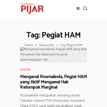
Tag: Pegiat HAM
BERITA
ADVERTORIAL
Home
Semua Pos
Tag: Pegiat HAM
SOSOK
GALERI
HIBURAN
JALAN-JALAN
SOSOK
GAYA HIDUP
Mengenal Rosmalinda, Pegiat HAM
OLAHRAGA
yang Aktif Mengawal Hak
Kelompok Marginal
OPINI
Rosmalinda merupakan seorang dosen
Fakultas Hukum (FH) Universitas Sumatera
Utara (USU) yang telah berdedikasi sejak