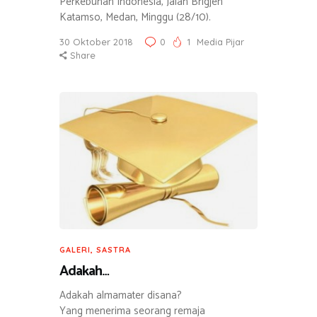
Perkebunan Indonesia, Jalan Brigjen
Katamso, Medan, Minggu (28/10).
30 Oktober 2018
0
1
Media Pijar
Share
GALERI
,
SASTRA
Adakah…
Adakah almamater disana?
Yang menerima seorang remaja