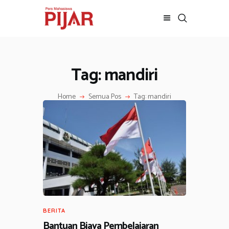
Tag: mandiri
BERITA
ADVERTORIAL
Home
Semua Pos
Tag: mandiri
SOSOK
GALERI
HIBURAN
JALAN-JALAN
GAYA HIDUP
OLAHRAGA
OPINI
BERITA
Bantuan Biaya Pembelajaran