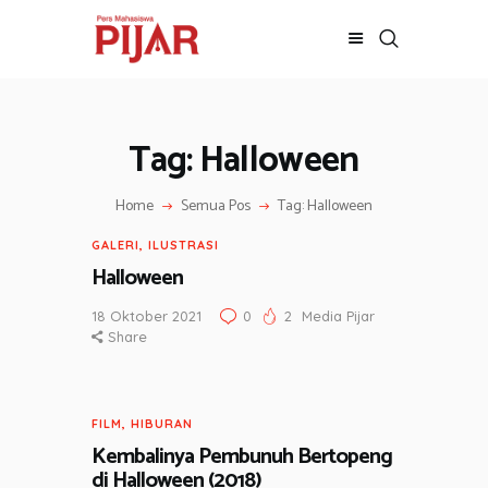
Tag: Halloween
BERITA
ADVERTORIAL
Home
Semua Pos
Tag: Halloween
SOSOK
GALERI
GALERI
,
ILUSTRASI
HIBURAN
Halloween
JALAN-JALAN
18 Oktober 2021
0
2
Media Pijar
GAYA HIDUP
Share
OLAHRAGA
OPINI
FILM
,
HIBURAN
Kembalinya Pembunuh Bertopeng
di Halloween (2018)