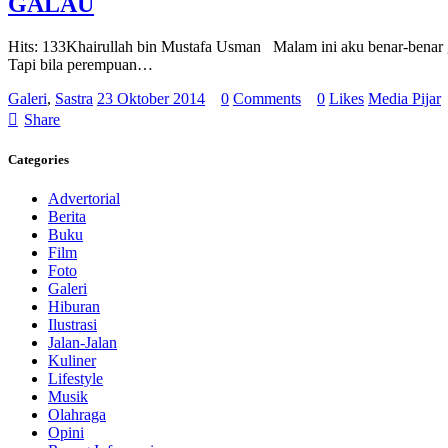
GALAU
Hits: 133Khairullah bin Mustafa Usman Malam ini aku benar-benar g
Tapi bila perempuan…
Galeri
,
Sastra
23 Oktober 2014
0
Comments
0
Likes
Media Pijar
Share
Categories
Advertorial
Berita
Buku
Film
Foto
Galeri
Hiburan
Ilustrasi
Jalan-Jalan
Kuliner
Lifestyle
Musik
Olahraga
Opini