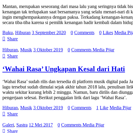
Mantan, merupakan seseorang dari masa lalu yang seringnya tidak bis
kenangan tak terlupakan saat bersamanya yang selalu menari-nari di k
ingin menghempaskannya dengan paksa. Terkadang kenangan-kenangan
secara tiba-tiba karena si pemilik kenangan hadir kembali dalam hidup
Buku
,
Hiburan
3 September 2020
0
Comments
0
Likes
Media Pij
Share
Hiburan
,
Musik
3 Oktober 2019
0
Comments
Media Pijar
Share
‘Wahai Rasa’ Ungkapan Kesal dari Hati
‘Wahai Rasa’ sudah rilis dan tersedia di platform musik digital pada 
lagu tersebut sudah dimulai sejak akhir tahun 2018 lalu, penulisan 
waktu sekitar kurang lebih 2 minggu. Namun, baru dirilis dan diungga
pengerjaan selesai. Berikut penggalan lirik dari lagu ‘Wahai Rasa’.
Hiburan
,
Musik
3 Oktober 2019
0
Comments
1
Like
Media Pijar
Share
Galeri
,
Sastra
12 Mei 2017
0
Comments
Media Pijar
Share