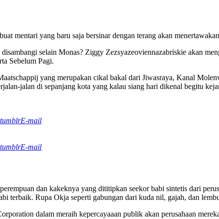
at mentari yang baru saja bersinar dengan terang akan menertawakan pe
in disambangi selain Monas? Ziggy Zezsyazeoviennazabriskie akan me
rta Sebelum Pagi.
aatschappij yang merupakan cikal bakal dari Jiwasraya, Kanal Molenvli
alan-jalan di sepanjang kota yang kalau siang hari dikenal begitu ke
tumblr
E-mail
tumblr
E-mail
perempuan dan kakeknya yang dititipkan seekor babi sintetis dari peru
i terbaik. Rupa Okja seperti gabungan dari kuda nil, gajah, dan lembu
poration dalam meraih kepercayaaan publik akan perusahaan mereka, d