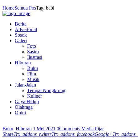
Home
Semua Pos
Tag: babi
Berita
Advertorial
Sosok
Galeri
Foto
Sastra
Ilustrasi
Hiburan
Buku
Film
Musik
Jalan-Jalan
Tempat Nongkrong
Kuliner
Gaya Hidup
Olahraga
Opini
Buku
,
Hiburan
1 Mei 2021
0
Comments
Media Pijar
Share
Trx_addons_twitter
Trx_addons_facebook
Google+
Trx_addons_