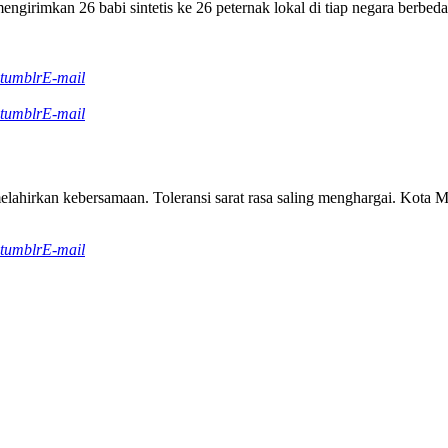
irimkan 26 babi sintetis ke 26 peternak lokal di tiap negara berbeda. 
tumblr
E-mail
tumblr
E-mail
ahirkan kebersamaan. Toleransi sarat rasa saling menghargai. Kota Med
tumblr
E-mail