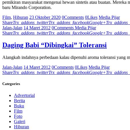
pemikiran masyarakat mengenai hewan sintetis atau buatan. Mereka meng
baru Mirando Corporation.
Film
,
Hiburan
23 Oktober 2020
0
Comments
0
Likes
Media Pijar
Share
Trx_addons_twitter
Trx_addons_facebook
Google+
Trx_addons_
Jalan-Jalan
14 Maret 2012
0
Comments
Media Pijar
Share
Trx_addons_twitter
Trx_addons_facebook
Google+
Trx_addons_
Daging Babi “Dibingkai” Toleransi
Alangkah indahnya perbedaan kalau dipenuhi aroma toleransi yang mel
Jalan-Jalan
14 Maret 2012
0
Comments
0
Likes
Media Pijar
Share
Trx_addons_twitter
Trx_addons_facebook
Google+
Trx_addons_
Categories
Advertorial
Berita
Buku
Film
Foto
Galeri
Hiburan