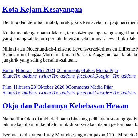
Kota Kejam Kesayangan
Denting dan deru ban mobil, hiruk pikuk kemacetan di pagi hari membu
Ketika mendengar nama Jakarta, tempat-tempat apa yang sangat ing
yang barangkali belum pernah didengar sebelumnya, lewat buku Jaka
Nillmij atau Nederlandsch-Indische Levensverzekerings en Lijfrente M
Planetarium, hingga Museum Taman Prasasti. Ziggy mengajak kita berj
jangkrik yang saling bersahut-sahutan.
Buku
,
Hiburan
1 Mei 2021
0
Comments
0
Likes
Media Pijar
Share
Trx_addons_twitter
Trx_addons_facebook
Google+
Trx_addons_
Film
,
Hiburan
23 Oktober 2020
0
Comments
Media Pijar
Share
Trx_addons_twitter
Trx_addons_facebook
Google+
Trx_addons_
Okja dan Padamnya Kebebasan Hewan
Nama film Okja diambil dari nama binatang peliharaan seorang gadis 
tahun akan diambil kembali untuk diikutsertakan dalam perlombaan bab
Berawal dari strategi Lucy Mirando yang merupakan CEO Mirando Cor