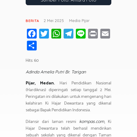
2 Mei 2025
Media Pijar
BERITA
Fa
T
W
T
Li
Pr
E
ce
wi
h
el
n
in
m
S
b
tt
at
e
e
t
ail
h
o
er
s
gr
Hits: 60
ar
ok
A
a
e
Adinda Amelia Putri Br. Tarigan
p
m
Pijar, Medan.
Hari Pendidikan Nasional
p
(Hardiknas) diperingati setiap tanggal 2 Mei.
Peringatan ini dilakukan untuk mengenang hari
kelahiran Ki Hajar Dewantara yang dikenal
sebagai Bapak Pendidikan Indonesia.
Dilansir dari laman resmi
Ki
kompas.com,
Hajar Dewantara telah berhasil mendirikan
sebuah sekolah yang dikenal dengan Taman