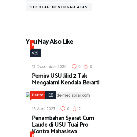
p
SEKOLAH MENENGAH ATAS
You May Also Like
B
e
r
13 Desember 2020
0
0
i
Pemira USU Jilid 2 Tak
t
Mengalami Kendala Berarti
a
Berita
18 April 2023
0
2
Penambahan Syarat Cum
Laude di USU Tuai Pro
Kontra Mahasiswa
B