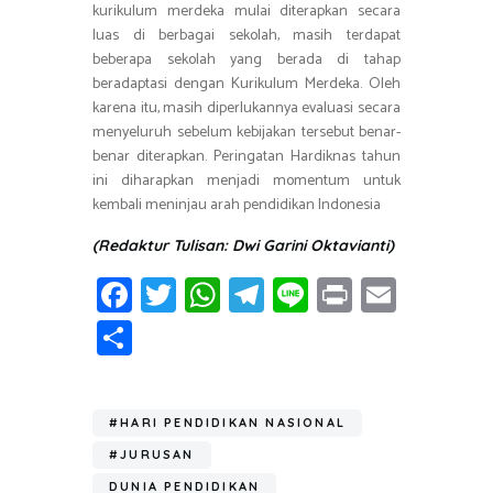
kurikulum merdeka mulai diterapkan secara
luas di berbagai sekolah, masih terdapat
beberapa sekolah yang berada di tahap
beradaptasi dengan Kurikulum Merdeka. Oleh
karena itu, masih diperlukannya evaluasi secara
menyeluruh sebelum kebijakan tersebut benar-
benar diterapkan. Peringatan Hardiknas tahun
ini diharapkan menjadi momentum untuk
kembali meninjau arah pendidikan Indonesia
(Redaktur Tulisan: Dwi Garini Oktavianti)
Fa
T
W
T
Li
Pr
E
ce
wi
h
el
n
in
m
S
b
tt
at
e
e
t
ail
h
o
er
s
gr
ar
ok
A
a
#HARI PENDIDIKAN NASIONAL
e
p
m
#JURUSAN
DUNIA PENDIDIKAN