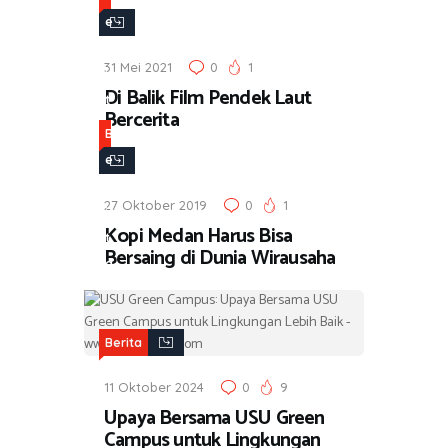
e
r
31 Mei 2021
0
1
i
Di Balik Film Pendek Laut
t
Bercerita
a
B
e
r
27 Oktober 2019
0
1
i
Kopi Medan Harus Bisa
t
Bersaing di Dunia Wirausaha
a
Berita
11 Oktober 2024
0
9
Upaya Bersama USU Green
Campus untuk Lingkungan