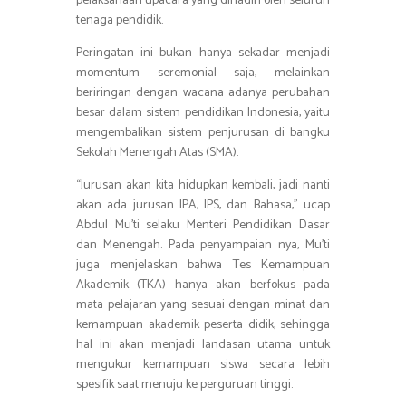
pelaksanaan upacara yang dihadiri oleh seluruh
tenaga pendidik.
Peringatan ini bukan hanya sekadar menjadi
momentum seremonial saja, melainkan
beriringan dengan wacana adanya perubahan
besar dalam sistem pendidikan Indonesia, yaitu
mengembalikan sistem penjurusan di bangku
Sekolah Menengah Atas (SMA).
“Jurusan akan kita hidupkan kembali, jadi nanti
akan ada jurusan IPA, IPS, dan Bahasa,” ucap
Abdul Mu’ti selaku Menteri Pendidikan Dasar
dan Menengah. Pada penyampaian nya, Mu’ti
juga menjelaskan bahwa Tes Kemampuan
Akademik (TKA) hanya akan berfokus pada
mata pelajaran yang sesuai dengan minat dan
kemampuan akademik peserta didik, sehingga
hal ini akan menjadi landasan utama untuk
mengukur kemampuan siswa secara lebih
spesifik saat menuju ke perguruan tinggi.