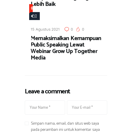
Lebih Baik
B
e
r
15 Agustus 2021
0
0
i
Memaksimalkan Kemampuan
t
Public Speaking Lewat
a
Webinar Grow Up Together
Media
Leave a comment
Simpan nama, email, dan situs web saya
pada peramban ini untuk komentar saya