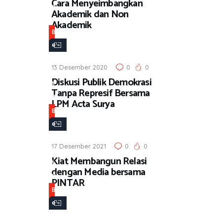
Cara Menyeimbangkan
a
Akademik dan Non
Akademik
B
e
r
13 Desember 2020
0
0
i
Diskusi Publik Demokrasi
t
Tanpa Represif Bersama
a
LPM Acta Surya
B
e
r
17 Desember 2021
0
0
i
Kiat Membangun Relasi
t
dengan Media bersama
a
PINTAR
B
e
r