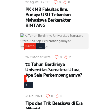
22 Agustus 2019
0
0
i
PKKMB Fakultas Ilmu
t
Budaya USU Tekankan
a
Mahasiswa Berkarakter
BINTANG
Berita
26 Oktober 2024
0
2
72 Tahun Berdirinya
Universitas Sumatera Utara,
Apa Saja Perkembangannya?
B
e
r
31 Mei 2021
0
0
i
Tips dan Trik Beasiswa di Era
t
Milenial