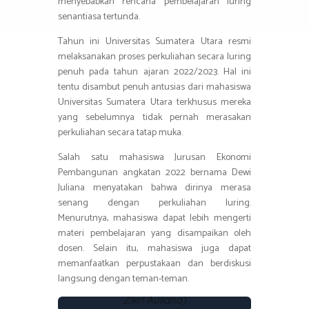
menyebabkan rencana pembelajaran luring
senantiasa tertunda.
Tahun ini Universitas Sumatera Utara resmi
melaksanakan proses perkuliahan secara luring
penuh pada tahun ajaran 2022/2023. Hal ini
tentu disambut penuh antusias dari mahasiswa
Universitas Sumatera Utara terkhusus mereka
yang sebelumnya tidak pernah merasakan
perkuliahan secara tatap muka.
Salah satu mahasiswa Jurusan Ekonomi
Pembangunan angkatan 2022 bernama Dewi
Juliana menyatakan bahwa dirinya merasa
senang dengan perkuliahan luring.
Menurutnya, mahasiswa dapat lebih mengerti
materi pembelajaran yang disampaikan oleh
dosen. Selain itu, mahasiswa juga dapat
memanfaatkan perpustakaan dan berdiskusi
Suasana mahasiswa duduk di koridor
langsung dengan teman-teman.
fisip usu pada siang hari.
(Fotografer :
Zikri Auliana)