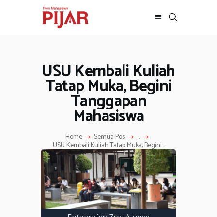
USU Kembali Kuliah
BERITA
ADVERTORIAL
Tatap Muka, Begini
SOSOK
Tanggapan
GALERI
Mahasiswa
HIBURAN
JALAN-JALAN
Home
Semua Pos
...
USU Kembali Kuliah Tatap Muka, Begini...
GAYA HIDUP
OLAHRAGA
OPINI
Fotografer: Zikri Auliana