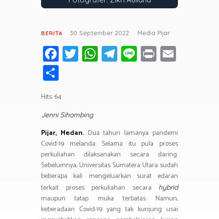
30 September 2022
Media Pijar
BERITA
Fa
T
W
T
Li
Pr
E
ce
wi
h
el
n
in
m
S
b
tt
at
e
e
t
ail
h
o
er
s
gr
Hits: 64
ar
ok
A
a
e
Jenni Sihombing
p
m
Pijar, Medan.
Dua tahun lamanya pandemi
p
Covid-19 melanda. Selama itu pula proses
perkuliahan dilaksanakan secara daring.
Sebelumnya, Universitas Sumatera Utara sudah
beberapa kali mengeluarkan surat edaran
terkait proses perkuliahan secara
hybrid
maupun tatap muka terbatas. Namun,
keberadaan Covid-19 yang tak kunjung usai