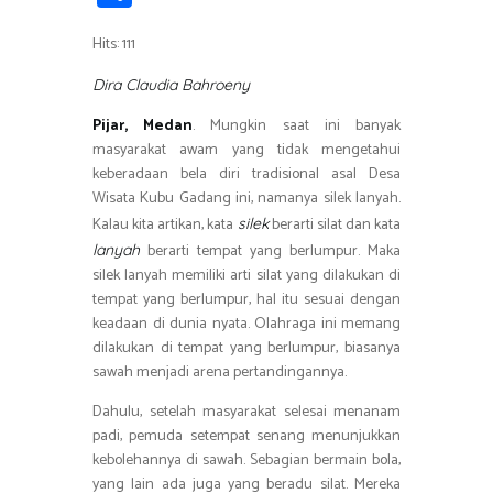
b
tt
at
e
e
t
ail
h
o
er
s
gr
Hits: 111
ar
ok
A
a
e
Dira Claudia Bahroeny
p
m
Pijar, Medan
. Mungkin saat ini banyak
p
masyarakat awam yang tidak mengetahui
keberadaan bela diri tradisional asal Desa
Wisata Kubu Gadang ini, namanya silek lanyah.
Kalau kita artikan, kata
berarti silat dan kata
silek
berarti tempat yang berlumpur. Maka
lanyah
silek lanyah memiliki arti silat yang dilakukan di
tempat yang berlumpur, hal itu sesuai dengan
keadaan di dunia nyata. Olahraga ini memang
dilakukan di tempat yang berlumpur, biasanya
sawah menjadi arena pertandingannya.
Dahulu, setelah masyarakat selesai menanam
padi, pemuda setempat senang menunjukkan
kebolehannya di sawah. Sebagian bermain bola,
yang lain ada juga yang beradu silat. Mereka