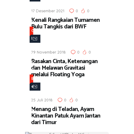
a
17 Desember 2021
0
0
h
Kenali Rangkaian Turnamen
r
Bulu Tangkis dari BWF
a
O
g
l
a
a
29 November 2018
0
0
h
Rasakan Cinta, Ketenangan
r
dan Melawan Gravitasi
a
melalui Floating Yoga
g
B
a
e
r
25 Juli 2018
0
0
i
Menang di Teladan, Ayam
t
Kinantan Patuk Ayam Jantan
a
dari Timur
,
O