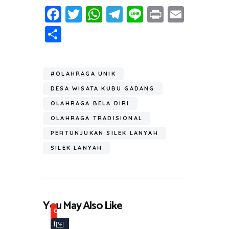
Fa
T
W
T
Li
Pr
E
ce
wi
h
el
n
in
m
S
b
tt
at
e
e
t
ail
h
o
er
s
gr
ar
ok
A
a
#OLAHRAGA UNIK
e
p
m
DESA WISATA KUBU GADANG
p
OLAHRAGA BELA DIRI
OLAHRAGA TRADISIONAL
PERTUNJUKAN SILEK LANYAH
SILEK LANYAH
You May Also Like
O
l