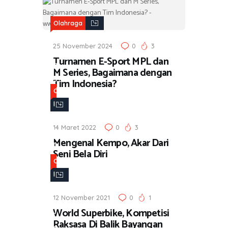
l
Olahraga
a
h
25 November 2024
0
3
r
Turnamen E-Sport MPL dan
a
M Series, Bagaimana dengan
g
Tim Indonesia?
a
O
l
a
14 Maret 2022
0
3
h
Mengenal Kempo, Akar Dari
r
Seni Bela Diri
a
O
g
l
a
a
12 November 2021
0
1
h
World Superbike, Kompetisi
r
Raksasa Di Balik Bayangan
a