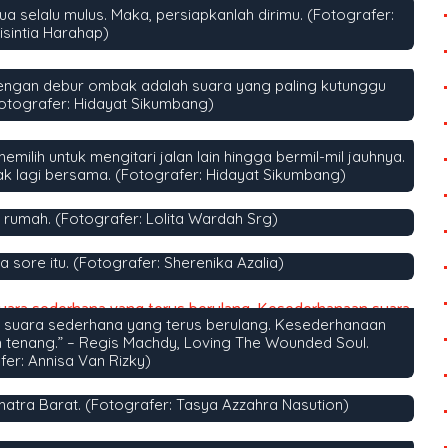
jua selalu mulus. Maka, persiapkanlah dirimu. (Fotografer:
isintia Harahap)
dengan debur ombak adalah suara yang paling kutunggu
(Fotografer: Hidayat Sikumbang)
emilih untuk mengitari jalan lain hingga bermil-mil jauhnya.
ak lagi bersama. (Fotografer: Hidayat Sikumbang)
 rumah. (Fotografer: Lolita Wardah Srg)
 sore itu. (Fotografer: Sherenika Azalia)
n suara sederhana yang terus berulang. Kesederhanaan
 tenang.” – Regis Machdy, Loving The Wounded Soul.
fer: Annisa Van Rizky)
atra Barat. (Fotografer: Tasya Azzahra Nasution)