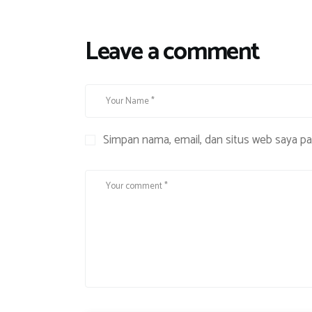
r
a
Leave a comment
Simpan nama, email, dan situs web saya p