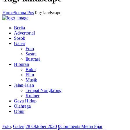
Home
Semua Pos
Tag: landscape
Berita
Advertorial
Sosok
Galeri
Foto
Sastra
Ilustrasi
Hiburan
Buku
Film
Musik
Jalan-Jalan
Tempat Nongkrong
Kuliner
Gaya Hidup
Olahraga
Opini
Foto
,
Galeri
28 Oktober 2020
0
Comments
Media Pijar