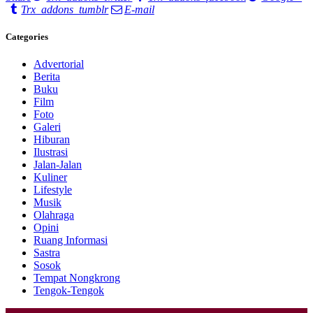
Trx_addons_tumblr
E-mail
Categories
Advertorial
Berita
Buku
Film
Foto
Galeri
Hiburan
Ilustrasi
Jalan-Jalan
Kuliner
Lifestyle
Musik
Olahraga
Opini
Ruang Informasi
Sastra
Sosok
Tempat Nongkrong
Tengok-Tengok