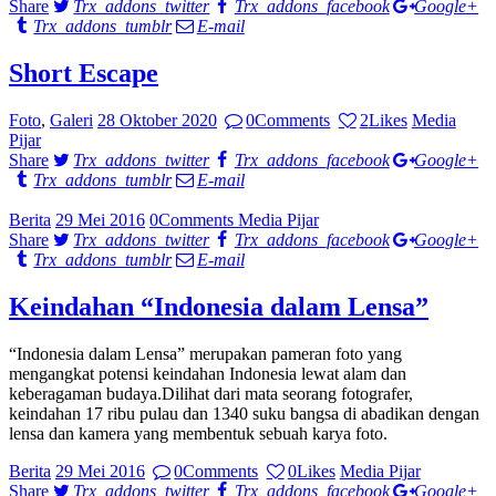
Share
Trx_addons_twitter
Trx_addons_facebook
Google+
Trx_addons_tumblr
E-mail
Short Escape
Foto
,
Galeri
28 Oktober 2020
0
Comments
2
Likes
Media
Pijar
Share
Trx_addons_twitter
Trx_addons_facebook
Google+
Trx_addons_tumblr
E-mail
Berita
29 Mei 2016
0
Comments
Media Pijar
Share
Trx_addons_twitter
Trx_addons_facebook
Google+
Trx_addons_tumblr
E-mail
Keindahan “Indonesia dalam Lensa”
“Indonesia dalam Lensa” merupakan pameran foto yang
mengangkat potensi keindahan Indonesia lewat alam dan
keberagaman budaya.Dilihat dari mata seorang fotografer,
keindahan 17 ribu pulau dan 1340 suku bangsa di abadikan dengan
lensa dan kamera yang membentuk sebuah karya foto.
Berita
29 Mei 2016
0
Comments
0
Likes
Media Pijar
Share
Trx_addons_twitter
Trx_addons_facebook
Google+