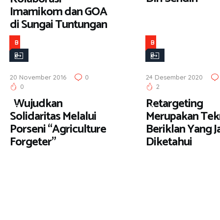
Imamikom dan GOA
di Sungai Tuntungan
B
B
e
e
r
r
20 November 2016
0
24 Desember 2020
i
i
0
2
t
t
Wujudkan
Retargeting
a
a
Solidaritas Melalui
Merupakan Tek
Porseni “Agriculture
Beriklan Yang J
Forgeter”
Diketahui