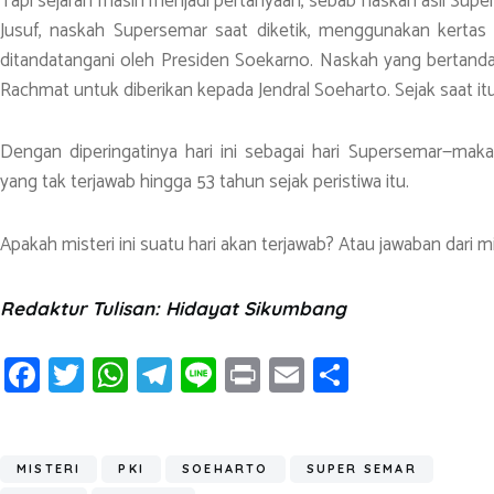
Tapi sejarah masih menjadi pertanyaan, sebab naskah asli Supers
Jusuf, naskah Supersemar saat diketik, menggunakan kertas 
ditandatangani oleh Presiden Soekarno. Naskah yang bertanda
Rachmat untuk diberikan kepada Jendral Soeharto. Sejak saat itu,
Dengan diperingatinya hari ini sebagai hari Supersemar—maka d
yang tak terjawab hingga 53 tahun sejak peristiwa itu.
Apakah misteri ini suatu hari akan terjawab? Atau jawaban dari mis
Redaktur Tulisan: Hidayat Sikumbang
Fa
T
W
T
Li
Pr
E
S
ce
wi
h
el
n
in
m
h
b
tt
at
e
e
t
ail
ar
o
er
s
gr
e
MISTERI
PKI
SOEHARTO
SUPER SEMAR