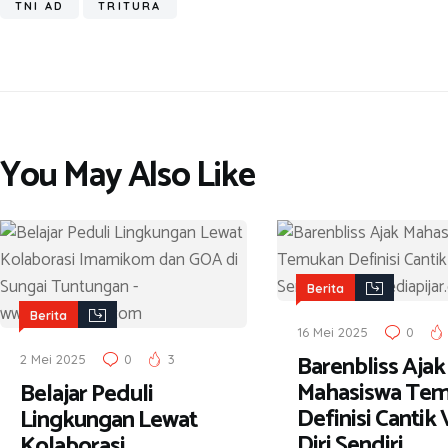
ok
A
a
TNI AD
TRITURA
p
m
p
You May Also Like
Berita
Berita
16 Mei 2025
0
Barenbliss Ajak
2 Mei 2025
0
3
Mahasiswa Te
Belajar Peduli
Definisi Cantik 
Lingkungan Lewat
Diri Sendiri
Kolaborasi