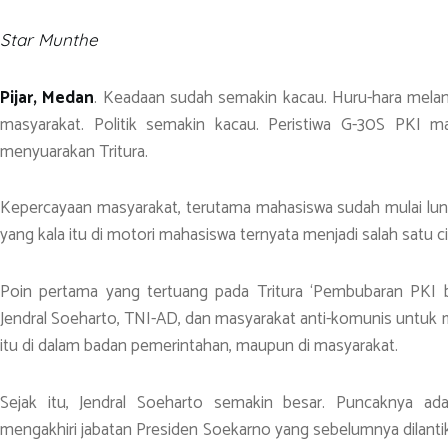
o
er
s
gr
e
Star Munthe
ok
A
a
p
m
Pijar, Medan
. Keadaan sudah semakin kacau. Huru-hara mela
p
masyarakat. Politik semakin kacau. Peristiwa G-30S PKI 
menyuarakan Tritura.
Kepercayaan masyarakat, terutama mahasiswa sudah mulai lun
yang kala itu di motori mahasiswa ternyata menjadi salah satu ci
Poin pertama yang tertuang pada Tritura ‘Pembubaran PKI b
Jendral Soeharto, TNI-AD, dan masyarakat anti-komunis untuk me
itu di dalam badan pemerintahan, maupun di masyarakat.
Sejak itu, Jendral Soeharto semakin besar. Puncaknya a
mengakhiri jabatan Presiden Soekarno yang sebelumnya dilanti