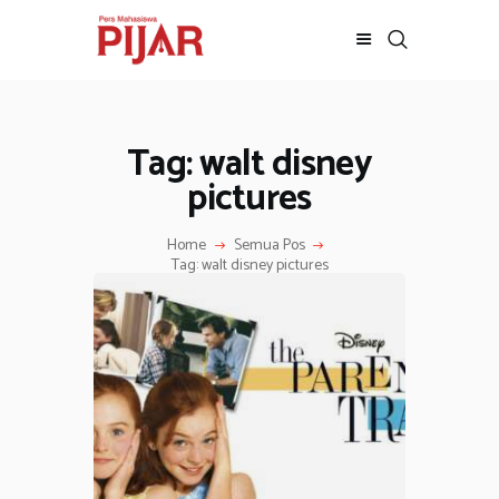
Tag: walt disney
BERITA
ADVERTORIAL
pictures
SOSOK
Home
Semua Pos
GALERI
Tag: walt disney pictures
HIBURAN
JALAN-JALAN
GAYA HIDUP
OLAHRAGA
OPINI