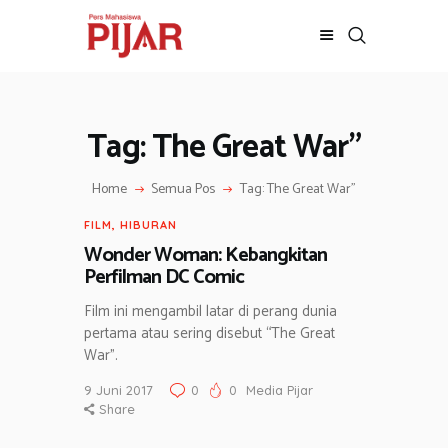
Tag: The Great War”
BERITA
ADVERTORIAL
Home
Semua Pos
Tag: The Great War”
SOSOK
GALERI
FILM
,
HIBURAN
HIBURAN
Wonder Woman: Kebangkitan
Perfilman DC Comic
JALAN-JALAN
GAYA HIDUP
Film ini mengambil latar di perang dunia
pertama atau sering disebut “The Great
OLAHRAGA
War”.
OPINI
9 Juni 2017
0
0
Media Pijar
Share