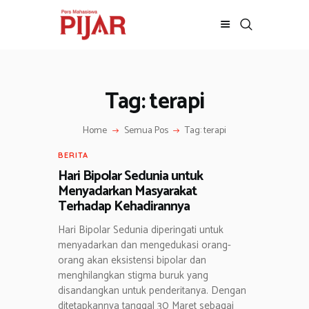
Tag: terapi
BERITA
ADVERTORIAL
Home
Semua Pos
Tag: terapi
SOSOK
GALERI
BERITA
HIBURAN
Hari Bipolar Sedunia untuk
Menyadarkan Masyarakat
JALAN-JALAN
Terhadap Kehadirannya
GAYA HIDUP
Hari Bipolar Sedunia diperingati untuk
OLAHRAGA
menyadarkan dan mengedukasi orang-
OPINI
orang akan eksistensi bipolar dan
menghilangkan stigma buruk yang
disandangkan untuk penderitanya. Dengan
ditetapkannya tanggal 30 Maret sebagai