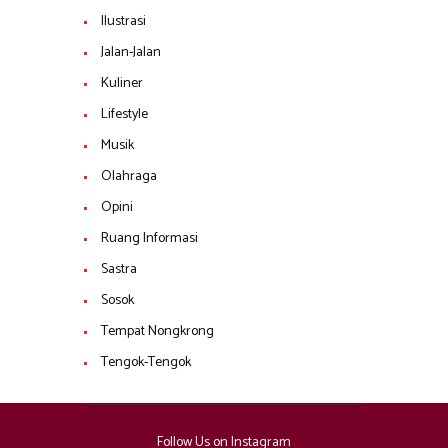
Ilustrasi
Jalan-Jalan
Kuliner
Lifestyle
Musik
Olahraga
Opini
Ruang Informasi
Sastra
Sosok
Tempat Nongkrong
Tengok-Tengok
Follow Us on Instagram