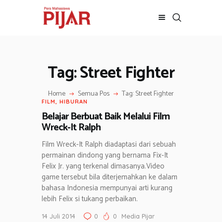
Tag: Street Fighter
BERITA
ADVERTORIAL
Home
Semua Pos
Tag: Street Fighter
SOSOK
FILM
,
HIBURAN
GALERI
Belajar Berbuat Baik Melalui Film
HIBURAN
Wreck-It Ralph
JALAN-JALAN
Film Wreck-It Ralph diadaptasi dari sebuah
GAYA HIDUP
permainan dindong yang bernama Fix-It
Felix Jr. yang terkenal dimasanya.Video
OLAHRAGA
game tersebut bila diterjemahkan ke dalam
OPINI
bahasa Indonesia mempunyai arti kurang
lebih Felix si tukang perbaikan.
14 Juli 2014
0
0
Media Pijar