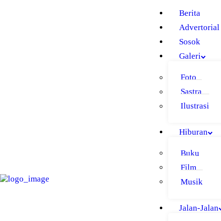
BERITA
Berita
ADVERTORIAL
Advertorial
Sosok
SOSOK
Galeri
GALERI
Foto
HIBURAN
Sastra
JALAN-JALAN
Ilustrasi
GAYA HIDUP
Hiburan
OLAHRAGA
Buku
OPINI
Film
Musik
Jalan-Jalan