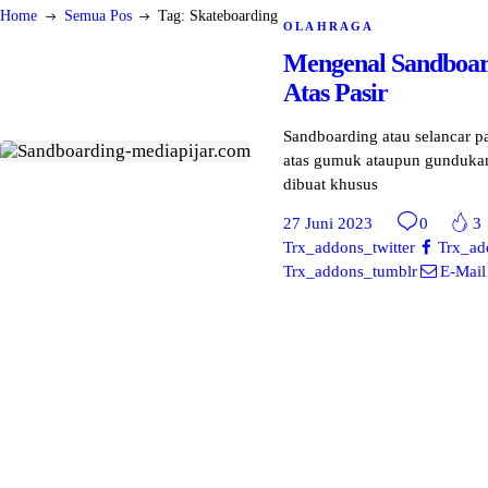
Home
Semua Pos
Tag: Skateboarding
OLAHRAGA
Mengenal Sandboar
Atas Pasir
Sandboarding atau selancar p
atas gumuk ataupun gunduka
dibuat khusus
27 Juni 2023
0
3
Trx_addons_twitter
Trx_ad
Trx_addons_tumblr
E-Mail