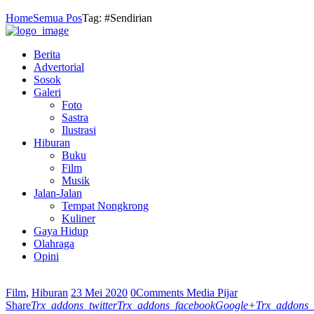
Home
Semua Pos
Tag: #Sendirian
Berita
Advertorial
Sosok
Galeri
Foto
Sastra
Ilustrasi
Hiburan
Buku
Film
Musik
Jalan-Jalan
Tempat Nongkrong
Kuliner
Gaya Hidup
Olahraga
Opini
Film
,
Hiburan
23 Mei 2020
0
Comments
Media Pijar
Share
Trx_addons_twitter
Trx_addons_facebook
Google+
Trx_addons_