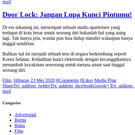
mail
Door Lock: Jangan Lupa Kunci Pintumu!
Di era sekarang ini, menempati sebuah studio apartemen yang
terdapat di kota besar untuk seorang diri bukanlah hal yang asing
lagi. Tak hanya pria, wanita pun bisa hidup mandiri walaupun hanya
tinggal sendirian.
Bahkan hal ini menjadi sebuah tren di negara berkembang seperti
Korea Selatan. Kehadiran kunci elektronik dengan kecanggihannya
menambah keyakinan seseorang untuk merasa aman saat tinggal
seorang diri.
Film
,
Hiburan
23 Mei 2020
0
Comments
0
Likes
Media Pijar
Share
Trx_addons_twitter
Trx_addons_facebook
Google+
Trx_addons_
mail
Categories
Advertorial
Berita
Buku
Film