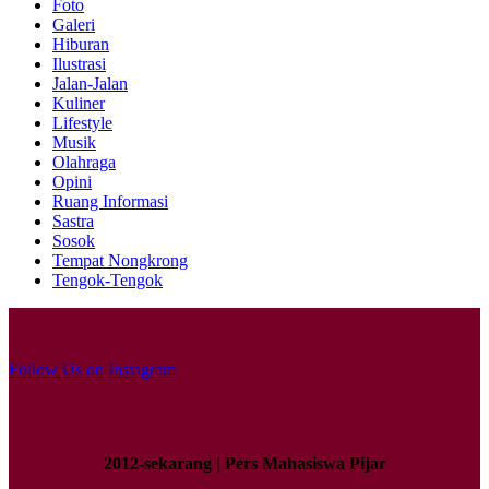
Foto
Galeri
Hiburan
Ilustrasi
Jalan-Jalan
Kuliner
Lifestyle
Musik
Olahraga
Opini
Ruang Informasi
Sastra
Sosok
Tempat Nongkrong
Tengok-Tengok
Follow Us on Instagram
2012-sekarang | Pers Mahasiswa Pijar