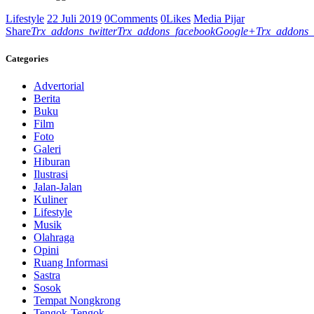
Lifestyle
22 Juli 2019
0
Comments
0
Likes
Media Pijar
Share
Trx_addons_twitter
Trx_addons_facebook
Google+
Trx_addons_
Categories
Advertorial
Berita
Buku
Film
Foto
Galeri
Hiburan
Ilustrasi
Jalan-Jalan
Kuliner
Lifestyle
Musik
Olahraga
Opini
Ruang Informasi
Sastra
Sosok
Tempat Nongkrong
Tengok-Tengok