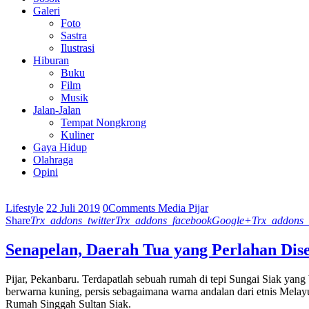
Galeri
Foto
Sastra
Ilustrasi
Hiburan
Buku
Film
Musik
Jalan-Jalan
Tempat Nongkrong
Kuliner
Gaya Hidup
Olahraga
Opini
Lifestyle
22 Juli 2019
0
Comments
Media Pijar
Share
Trx_addons_twitter
Trx_addons_facebook
Google+
Trx_addons_
Senapelan, Daerah Tua yang Perlahan Dis
Pijar, Pekanbaru. Terdapatlah sebuah rumah di tepi Sungai Siak ya
berwarna kuning, persis sebagaimana warna andalan dari etnis Mel
Rumah Singgah Sultan Siak.