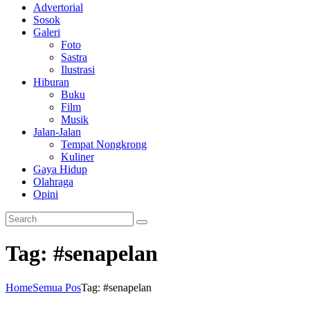
Advertorial
Sosok
Galeri
Foto
Sastra
Ilustrasi
Hiburan
Buku
Film
Musik
Jalan-Jalan
Tempat Nongkrong
Kuliner
Gaya Hidup
Olahraga
Opini
Tag: #senapelan
Home
Semua Pos
Tag: #senapelan