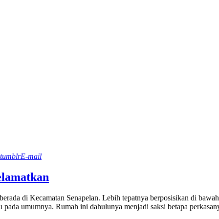
tumblr
E-mail
elamatkan
ng berada di Kecamatan Senapelan. Lebih tepatnya berposisikan di b
ayu pada umumnya. Rumah ini dahulunya menjadi saksi betapa perkasa