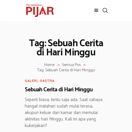
Tag: Sebuah Cerita
BERITA
ADVERTORIAL
di Hari Minggu
SOSOK
Home
Semua Pos
GALERI
Tag: Sebuah Cerita di Hari Minggu
HIBURAN
GALERI
,
SASTRA
JALAN-JALAN
Sebuah Cerita di Hari Minggu
GAYA HIDUP
Seperti biasa, tentu saja ada. Saat cahaya
OLAHRAGA
hangat matahari sudah mulai terasa,
OPINI
akupun keluar dari kamar dan memulai
aktivitas hari Minggu. Kali ini apa yang
kukerjakan?