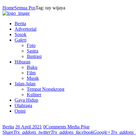
Home
Semua Pos
Tag: ray wijaya
Berita
Advertorial
Sosok
Galeri
Foto
Sastra
Ilustrasi
Hiburan
Buku
Film
Musik
Jalan-Jalan
Tempat Nongkrong
Kuliner
Gaya Hidup
Olahraga
Opini
Berita
26 April 2021
0
Comments
Media Pijar
Share
Trx_addons_twitter
Trx_addons_facebook
Google+
Trx_addons_