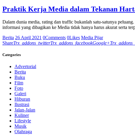
Praktik Kerja Media dalam Tekanan Hart
Dalam dunia media, rating dan traffic bukanlah satu-satunya peluang
informasi yang dibagikan ke Media tidak hanya harus akurat serta ter
Berita
26 April 2021
0
Comments
0
Likes
Media Pijar
Share
Trx_addons_twitter
Trx_addons_facebook
Google+
Trx_addons_
Categories
Advertorial
Berita
Buku
Film
Foto
Galeri
Hiburan
Ilustrasi
Jalan-Jalan
Kuliner
Lifestyle
Musik
Olahraga