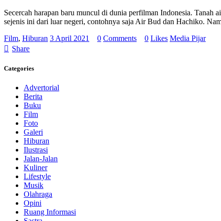
Secercah harapan baru muncul di dunia perfilman Indonesia. Tanah 
sejenis ini dari luar negeri, contohnya saja Air Bud dan Hachiko. Na
Film
,
Hiburan
3 April 2021
0
Comments
0
Likes
Media Pijar
Share
Categories
Advertorial
Berita
Buku
Film
Foto
Galeri
Hiburan
Ilustrasi
Jalan-Jalan
Kuliner
Lifestyle
Musik
Olahraga
Opini
Ruang Informasi
Sastra