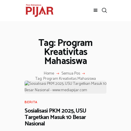
Tag: Program
BERITA
ADVERTORIAL
Kreativitas
SOSOK
Mahasiswa
GALERI
HIBURAN
Home
Semua Pos
Tag: Program Kreativitas Mahasiswa
JALAN-JALAN
GAYA HIDUP
OLAHRAGA
BERITA
OPINI
Sosialisasi PKM 2025, USU
Targetkan Masuk 10 Besar
Nasional