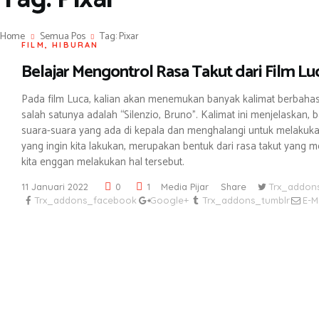
Home
Semua Pos
Tag: Pixar
FILM
,
HIBURAN
Belajar Mengontrol Rasa Takut dari Film Lu
Pada film Luca, kalian akan menemukan banyak kalimat berbahasa
salah satunya adalah “Silenzio, Bruno”. Kalimat ini menjelaskan,
suara-suara yang ada di kepala dan menghalangi untuk melakuka
yang ingin kita lakukan, merupakan bentuk dari rasa takut yang 
kita enggan melakukan hal tersebut.
11 Januari 2022
0
1
Media Pijar
Share
Trx_addons
Trx_addons_facebook
Google+
Trx_addons_tumblr
E-M