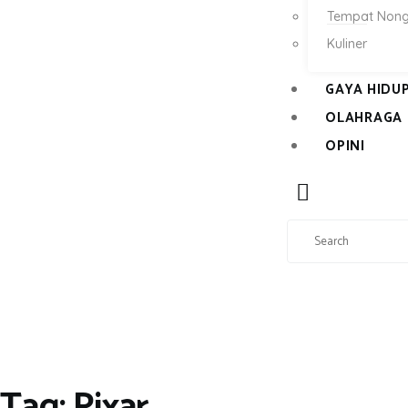
Tempat Nong
Kuliner
GAYA HIDU
OLAHRAGA
OPINI
Tag: Pixar