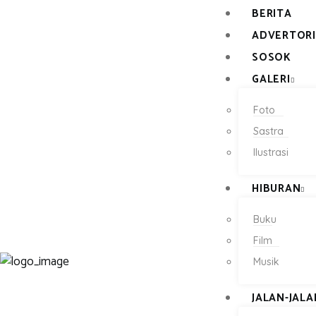
BERITA
BERITA
ADVERTORI
ADVERTORIAL
SOSOK
SOSOK
GALERI
GALERI
Foto
HIBURAN
Sastra
JALAN-JALAN
Ilustrasi
GAYA HIDUP
HIBURAN
OLAHRAGA
Buku
OPINI
Film
Musik
JALAN-JALA