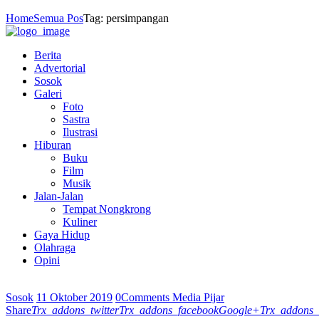
Home
Semua Pos
Tag: persimpangan
Berita
Advertorial
Sosok
Galeri
Foto
Sastra
Ilustrasi
Hiburan
Buku
Film
Musik
Jalan-Jalan
Tempat Nongkrong
Kuliner
Gaya Hidup
Olahraga
Opini
Sosok
11 Oktober 2019
0
Comments
Media Pijar
Share
Trx_addons_twitter
Trx_addons_facebook
Google+
Trx_addons_