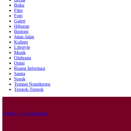
Buku
Film
Foto
Galeri
Hiburan
Ilustrasi
Jalan-Jalan
Kuliner
Lifestyle
Musik
Olahraga
Opini
Ruang Informasi
Sastra
Sosok
Tempat Nongkrong
Tengok-Tengok
Follow Us on Instagram