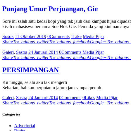
Panjang Umur Perjuangan, Gie
Sore ini salah satu kedai kopi yang tak jauh dari kampus hijau dipadat
kisah mahasiswa bernama Soe Hok Gie. Pemuda yang kini namanya hi
Sosok
11 Oktober 2019
0
Comments
1
Like
Media Pijar
Share
Trx_addons_twitter
Trx_addons_facebook
Google+
Trx_addons_
Galeri
,
Sastra
24 Januari 2014
0
Comments
Media Pijar
Share
Trx_addons_twitter
Trx_addons_facebook
Google+
Trx_addons_
PERSIMPANGAN
Ku tunggu, selalu aku tak mengerti
Seharian, bahkan perputaran jarum jam sampai penuh
Galeri
,
Sastra
24 Januari 2014
0
Comments
0
Likes
Media Pijar
Share
Trx_addons_twitter
Trx_addons_facebook
Google+
Trx_addons_
Categories
Advertorial
Berita