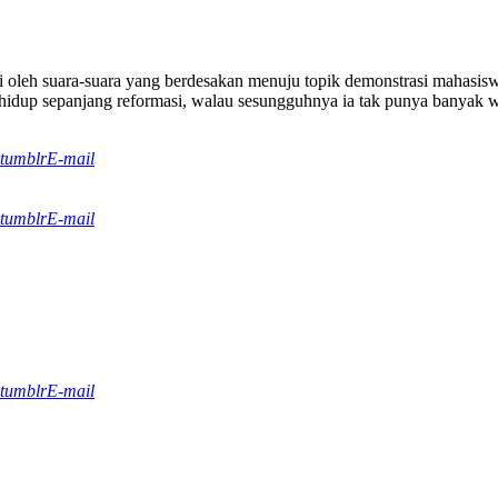
i oleh suara-suara yang berdesakan menuju topik demonstrasi mahasiswa. 
dup sepanjang reformasi, walau sesungguhnya ia tak punya banyak wa
tumblr
E-mail
tumblr
E-mail
tumblr
E-mail