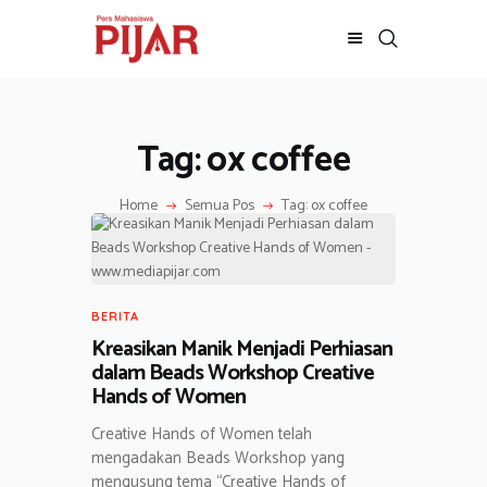
Tag: ox coffee
BERITA
ADVERTORIAL
Home
Semua Pos
Tag: ox coffee
SOSOK
GALERI
HIBURAN
JALAN-JALAN
BERITA
GAYA HIDUP
Kreasikan Manik Menjadi Perhiasan
OLAHRAGA
dalam Beads Workshop Creative
Hands of Women
OPINI
Creative Hands of Women telah
mengadakan Beads Workshop yang
mengusung tema “Creative Hands of