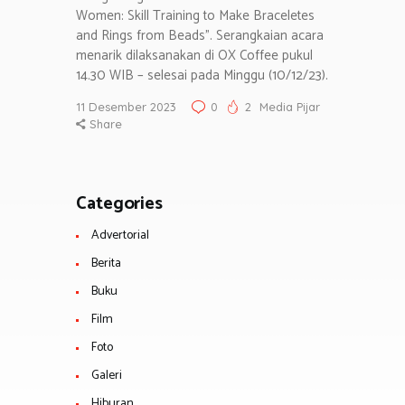
Women: Skill Training to Make Braceletes
and Rings from Beads”. Serangkaian acara
menarik dilaksanakan di OX Coffee pukul
14.30 WIB – selesai pada Minggu (10/12/23).
11 Desember 2023
0
2
Media Pijar
Share
Categories
Advertorial
Berita
Buku
Film
Foto
Galeri
Hiburan