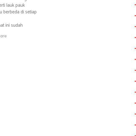
rti lauk pauk
u berbeda di setiap
at ini sudah
hare