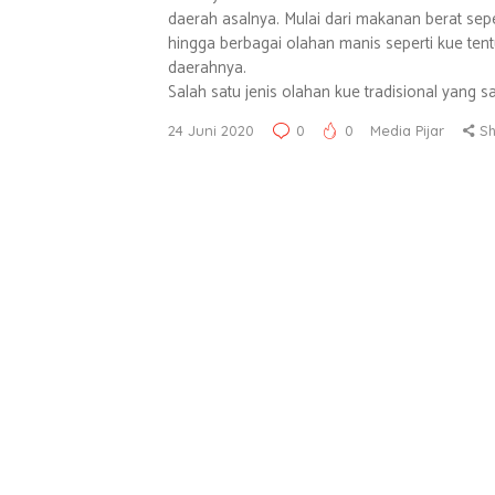
daerah asalnya. Mulai dari makanan berat sepe
hingga berbagai olahan manis seperti kue tent
daerahnya.
Salah satu jenis olahan kue tradisional yang sa
24 Juni 2020
0
0
Media Pijar
S