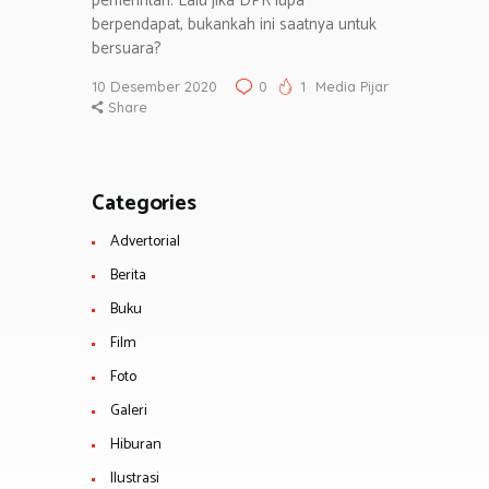
pemerintah. Lalu jika DPR lupa
berpendapat, bukankah ini saatnya untuk
bersuara?
10 Desember 2020
0
1
Media Pijar
Share
Categories
Advertorial
Berita
Buku
Film
Foto
Galeri
Hiburan
Ilustrasi