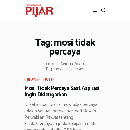
Tag: mosi tidak
BERITA
ADVERTORIAL
percaya
SOSOK
Home
Semua Pos
GALERI
Tag: mosi tidak percaya
HIBURAN
HIBURAN
,
MUSIK
JALAN-JALAN
Mosi Tidak Percaya Saat Aspirasi
GAYA HIDUP
Ingin Didengarkan
OLAHRAGA
Di kehidupan politik, mosi tidak percaya
OPINI
adalah sebuah pernyataan dari Dewan
Perwakilan Rakyat tentang
ketidakpercayaan pada kebijakan milik