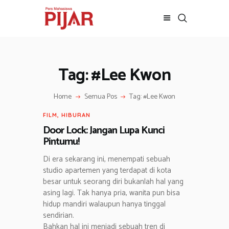
Tag: #Lee Kwon
BERITA
ADVERTORIAL
Home
Semua Pos
Tag: #Lee Kwon
SOSOK
GALERI
FILM
,
HIBURAN
HIBURAN
Door Lock: Jangan Lupa Kunci
Pintumu!
JALAN-JALAN
GAYA HIDUP
Di era sekarang ini, menempati sebuah
studio apartemen yang terdapat di kota
OLAHRAGA
besar untuk seorang diri bukanlah hal yang
OPINI
asing lagi. Tak hanya pria, wanita pun bisa
hidup mandiri walaupun hanya tinggal
sendirian.
Bahkan hal ini menjadi sebuah tren di