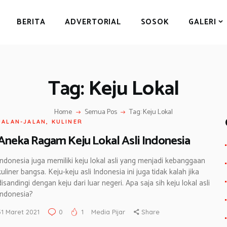
BERITA
BERITA
ADVERTORIAL
SOSOK
GALERI
ADVERTORIAL
SOSOK
GALERI
Tag: Keju Lokal
HIBURAN
JALAN-JALAN
Home
Semua Pos
Tag: Keju Lokal
JALAN-JALAN
,
KULINER
GAYA HIDUP
Aneka Ragam Keju Lokal Asli Indonesia
OLAHRAGA
Indonesia juga memiliki keju lokal asli yang menjadi kebanggaan
OPINI
kuliner bangsa. Keju-keju asli Indonesia ini juga tidak kalah jika
disandingi dengan keju dari luar negeri. Apa saja sih keju lokal asli
Indonesia?
31 Maret 2021
0
1
Media Pijar
Share