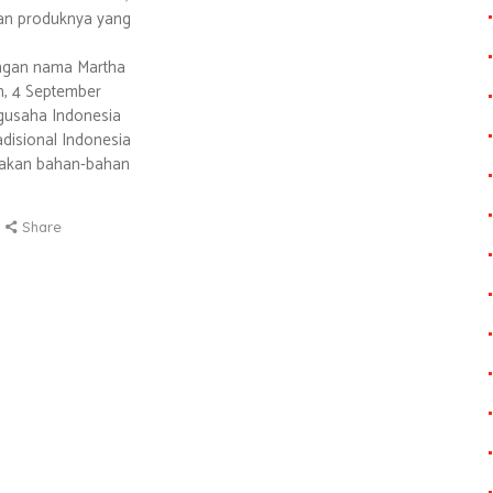
an produknya yang
dengan nama Martha
, 4 September
ngusaha Indonesia
adisional Indonesia
akan bahan-bahan
Share