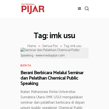
Tag: imk usu
BERITA
ADVERTORIAL
Home
Semua Pos
Tag: imk usu
SOSOK
GALERI
HIBURAN
BERITA
JALAN-JALAN
Berani Berbicara Melalui Seminar
GAYA HIDUP
dan Pelatihan Chemical Public
OLAHRAGA
Speaking
OPINI
Ikatan Mahasiswa Kimia Universitas
Sumatera Utara (IMK USU) mengadakan
seminar dan pelatihan berbicara di depan
umum (public speaking). Chemical Public