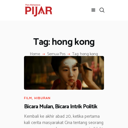
Tag: hong kong
BERITA
ADVERTORIAL
Home
Semua Pos
Tag: hong kong
SOSOK
GALERI
HIBURAN
JALAN-JALAN
GAYA HIDUP
OLAHRAGA
FILM
,
HIBURAN
OPINI
Bicara Mulan, Bicara Intrik Politik
Kembali ke akhir abad 20, ketika pertama
kali cerita masyarakat Cina tentang seorang