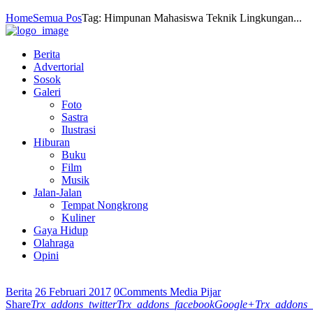
Home
Semua Pos
Tag: Himpunan Mahasiswa Teknik Lingkungan...
Berita
Advertorial
Sosok
Galeri
Foto
Sastra
Ilustrasi
Hiburan
Buku
Film
Musik
Jalan-Jalan
Tempat Nongkrong
Kuliner
Gaya Hidup
Olahraga
Opini
Berita
26 Februari 2017
0
Comments
Media Pijar
Share
Trx_addons_twitter
Trx_addons_facebook
Google+
Trx_addons_