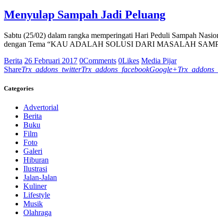
Menyulap Sampah Jadi Peluang
Sabtu (25/02) dalam rangka memperingati Hari Peduli Sampah Na
dengan Tema “KAU ADALAH SOLUSI DARI MASALAH SAM
Berita
26 Februari 2017
0
Comments
0
Likes
Media Pijar
Share
Trx_addons_twitter
Trx_addons_facebook
Google+
Trx_addons_
Categories
Advertorial
Berita
Buku
Film
Foto
Galeri
Hiburan
Ilustrasi
Jalan-Jalan
Kuliner
Lifestyle
Musik
Olahraga