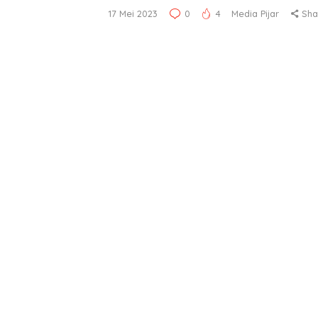
17 Mei 2023
0
4
Media Pijar
Sha