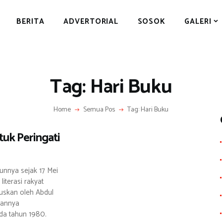
BERITA
BERITA
ADVERTORIAL
SOSOK
GALERI
ADVERTORIAL
SOSOK
GALERI
Tag: Hari Buku
HIBURAN
JALAN-JALAN
Home
Semua Pos
Tag: Hari Buku
GAYA HIDUP
uk Peringati
OLAHRAGA
OPINI
hunnya sejak 17 Mei
iterasi rakyat
tuskan oleh Abdul
kannya
da tahun 1980.