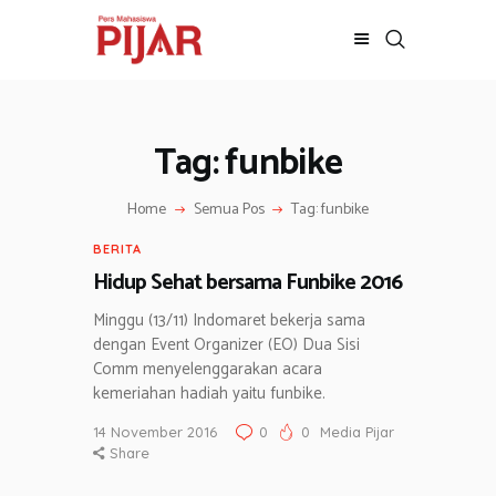
Tag: funbike
BERITA
ADVERTORIAL
Home
Semua Pos
Tag: funbike
SOSOK
GALERI
BERITA
HIBURAN
Hidup Sehat bersama Funbike 2016
JALAN-JALAN
Minggu (13/11) Indomaret bekerja sama
GAYA HIDUP
dengan Event Organizer (EO) Dua Sisi
Comm menyelenggarakan acara
OLAHRAGA
kemeriahan hadiah yaitu funbike.
OPINI
14 November 2016
0
0
Media Pijar
Share