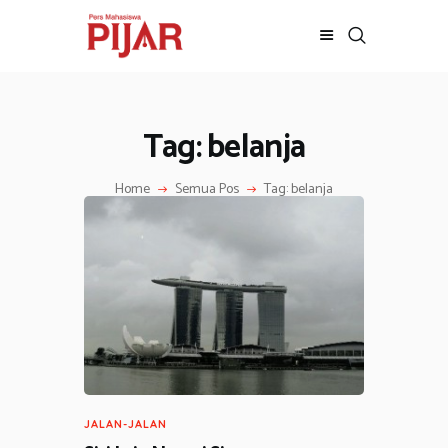
Tag: belanja
BERITA
ADVERTORIAL
Home
Semua Pos
Tag: belanja
SOSOK
GALERI
HIBURAN
JALAN-JALAN
GAYA HIDUP
OLAHRAGA
OPINI
JALAN-JALAN