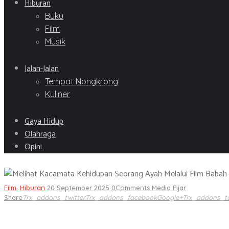
Hiburan
Buku
Film
Musik
Jalan-Jalan
Tempat Nongkrong
Kuliner
Gaya Hidup
Olahraga
Opini
Film
,
Hiburan
20 September 2025
0
Comments
Media Pijar
Share
Trx_addons_twitter
Trx_addons_facebook
Google+
Trx_addons_t