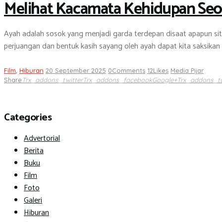
Melihat Kacamata Kehidupan Seo
Ayah adalah sosok yang menjadi garda terdepan disaat apapun situ
perjuangan dan bentuk kasih sayang oleh ayah dapat kita saksikan 
Film
,
Hiburan
20 September 2025
0
Comments
12
Likes
Media Pijar
Share
Trx_addons_twitter
Trx_addons_facebook
Google+
Trx_addons_t
Categories
Advertorial
Berita
Buku
Film
Foto
Galeri
Hiburan