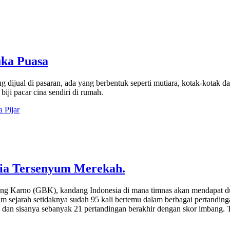
uka Puasa
ng dijual di pasaran, ada yang berbentuk seperti mutiara, kotak-kotak 
iji pacar cina sendiri di rumah.
 Pijar
sia Tersenyum Merekah.
Bung Karno (GBK), kandang Indonesia di mana timnas akan mendapat du
am sejarah setidaknya sudah 95 kali bertemu dalam berbagai pertandi
n sisanya sebanyak 21 pertandingan berakhir dengan skor imbang. Te