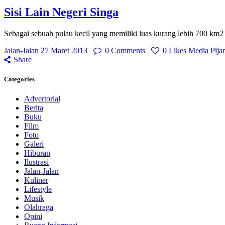
Sisi Lain Negeri Singa
Sebagai sebuah pulau kecil yang memiliki luas kurang lebih 700 km2
Jalan-Jalan
27 Maret 2013
0
Comments
0
Likes
Media Pija
Share
Categories
Advertorial
Berita
Buku
Film
Foto
Galeri
Hiburan
Ilustrasi
Jalan-Jalan
Kuliner
Lifestyle
Musik
Olahraga
Opini