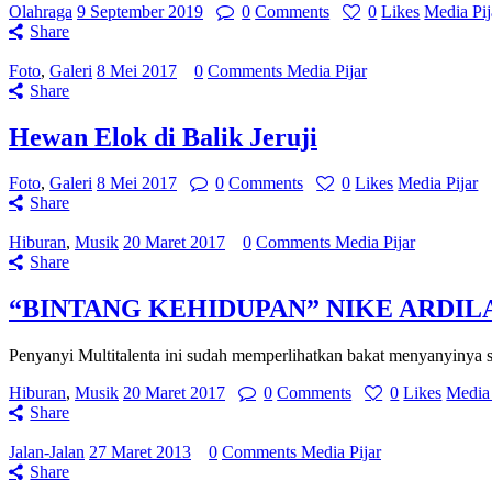
Olahraga
9 September 2019
0
Comments
0
Likes
Media Pij
Share
Foto
,
Galeri
8 Mei 2017
0
Comments
Media Pijar
Share
Hewan Elok di Balik Jeruji
Foto
,
Galeri
8 Mei 2017
0
Comments
0
Likes
Media Pijar
Share
Hiburan
,
Musik
20 Maret 2017
0
Comments
Media Pijar
Share
“BINTANG KEHIDUPAN” NIKE ARDIL
Penyanyi Multitalenta ini sudah memperlihatkan bakat menyanyinya s
Hiburan
,
Musik
20 Maret 2017
0
Comments
0
Likes
Media 
Share
Jalan-Jalan
27 Maret 2013
0
Comments
Media Pijar
Share