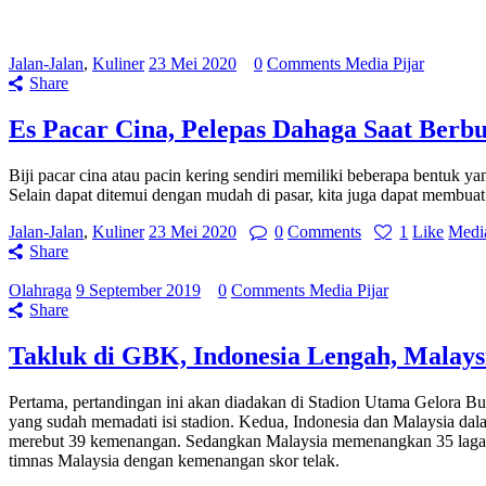
Jalan-Jalan
,
Kuliner
23 Mei 2020
0
Comments
Media Pijar
Share
Es Pacar Cina, Pelepas Dahaga Saat Berb
Biji pacar cina atau pacin kering sendiri memiliki beberapa bentuk ya
Selain dapat ditemui dengan mudah di pasar, kita juga dapat membuat b
Jalan-Jalan
,
Kuliner
23 Mei 2020
0
Comments
1
Like
Media
Share
Olahraga
9 September 2019
0
Comments
Media Pijar
Share
Takluk di GBK, Indonesia Lengah, Malay
Pertama, pertandingan ini akan diadakan di Stadion Utama Gelora 
yang sudah memadati isi stadion. Kedua, Indonesia dan Malaysia dal
merebut 39 kemenangan. Sedangkan Malaysia memenangkan 35 laga da
timnas Malaysia dengan kemenangan skor telak.