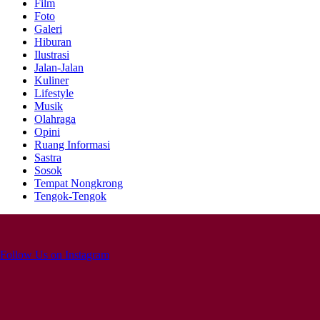
Film
Foto
Galeri
Hiburan
Ilustrasi
Jalan-Jalan
Kuliner
Lifestyle
Musik
Olahraga
Opini
Ruang Informasi
Sastra
Sosok
Tempat Nongkrong
Tengok-Tengok
Follow Us on Instagram