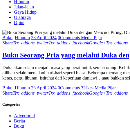
Hiburan
Jalan-Jalan
Gaya Hidup
Olahraga
Opini
Buku
,
Hiburan
23 April 2024
0
Comments
Media Pijar
Share
Trx_addons_twitter
Trx_addons_facebook
Google+
Trx_addons_
Buku Seorang Pria yang melalui Duka de
Duka akan selalu menjadi masa yang berat untuk semua orang. Kehila
pilihan selain menjalani hari-hari seperti biasa. Beberapa memang m
keras, pergi liburan, istirahat dari keperluan duniawi…atau bahkan se
Buku
,
Hiburan
23 April 2024
0
Comments
3
Likes
Media Pijar
Share
Trx_addons_twitter
Trx_addons_facebook
Google+
Trx_addons_
Categories
Advertorial
Berita
Buku