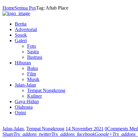
Home
Semua Pos
Tag: Aftab Place
Berita
Advertorial
Sosok
Galeri
Foto
Sastra
Ilustrasi
Hiburan
Buku
Film
Musik
Jalan-Jalan
Tempat Nongkrong
Kuliner
Gaya Hidup
Olahraga
Opini
Jalan-Jalan
,
Tempat Nongkrong
14 November 2021
0
Comments
Medi
Share
Trx_addons_twitter
Trx_addons_facebook
Google+
Trx_addons_