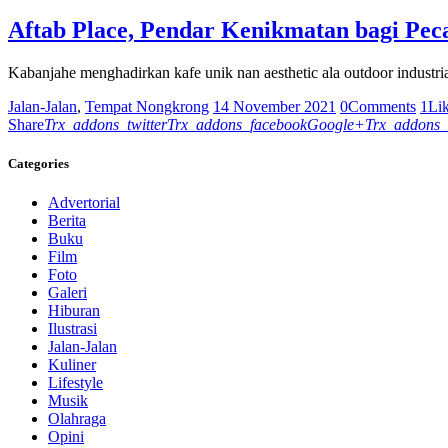
Aftab Place, Pendar Kenikmatan bagi Pec
Kabanjahe menghadirkan kafe unik nan aesthetic ala outdoor industr
Jalan-Jalan
,
Tempat Nongkrong
14 November 2021
0
Comments
1
Li
Share
Trx_addons_twitter
Trx_addons_facebook
Google+
Trx_addons_
Categories
Advertorial
Berita
Buku
Film
Foto
Galeri
Hiburan
Ilustrasi
Jalan-Jalan
Kuliner
Lifestyle
Musik
Olahraga
Opini