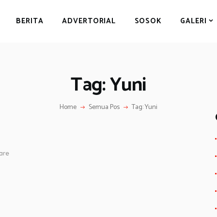
BERITA
BERITA
ADVERTORIAL
SOSOK
GALERI
ADVERTORIAL
SOSOK
GALERI
Tag: Yuni
HIBURAN
JALAN-JALAN
Home
Semua Pos
Tag: Yuni
GAYA HIDUP
OLAHRAGA
are
OPINI