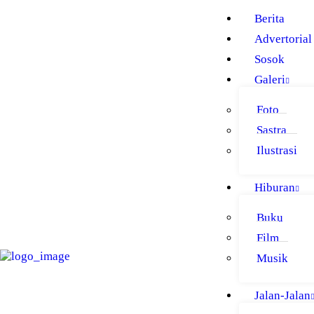
BERITA
Berita
ADVERTORIAL
Advertorial
Sosok
SOSOK
Galeri
GALERI
Foto
HIBURAN
Sastra
JALAN-JALAN
Ilustrasi
GAYA HIDUP
Hiburan
OLAHRAGA
Buku
OPINI
Film
Musik
Jalan-Jalan