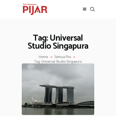
Tag: Universal
BERITA
ADVERTORIAL
Studio Singapura
SOSOK
Home
Semua Pos
GALERI
Tag: Universal Studio Singapura
HIBURAN
JALAN-JALAN
GAYA HIDUP
OLAHRAGA
OPINI